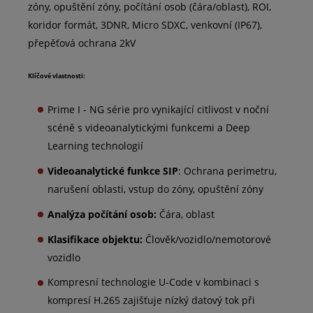
zóny, opuštění zóny, počítání osob (čára/oblast), ROI,
koridor formát, 3DNR, Micro SDXC, venkovní (IP67),
přepěťová ochrana 2kV
Klíčové vlastnosti:
Prime I - NG série pro vynikající citlivost v noční
scéně s videoanalytickými funkcemi a Deep
Learning technologií
Videoanalytické funkce SIP
: Ochrana perimetru,
narušení oblasti, vstup do zóny, opuštění zóny
Analýza počítání osob:
Čára, oblast
Klasifikace objektu:
Člověk/vozidlo/nemotorové
vozidlo
Kompresní technologie U-Code v kombinaci s
kompresí H.265 zajišťuje nízký datový tok při