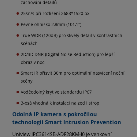
zachování detailů
25sn/s při rozlišení 2688*1520 px
Pevné ohnisko 2,8mm (101,1°)
True WDR (120dB) pro skvělý detail v kontrastních
scénách
2D/3D DNR (Digital Noise Reduction) pro lepší
obraz v noci
Smart IR přísvit 30m pro optimální nasvícení noční
scény
Voděodolný kryt ve standardu IP67
3-osá vhodná k instalaci na zeď i strop
Odolná IP kamera s pokročilou
technologií Smart Intrusion Prevention
Uniview IPC3614SB-ADF28KM-I0 je venkovní