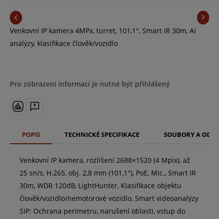
Venkovní IP kamera 4MPx, turret, 101,1°, Smart IR 30m, AI
analýzy, klasifikace člověk/vozidlo
Pro zobrazení informací je nutné být přihlášený
POPIS
TECHNICKÉ SPECIFIKACE
SOUBORY A ODK
Venkovní IP kamera, rozlišení 2688×1520 (4 Mpix), až
25 sn/s, H.265, obj. 2,8 mm (101,1°), PoE, Mic., Smart IR
30m, WDR 120dB, LightHunter, Klasifikace objektu
člověk/vozidlo/nemotorové vozidlo, Smart videoanalýzy
SIP: Ochrana perimetru, narušení oblasti, vstup do