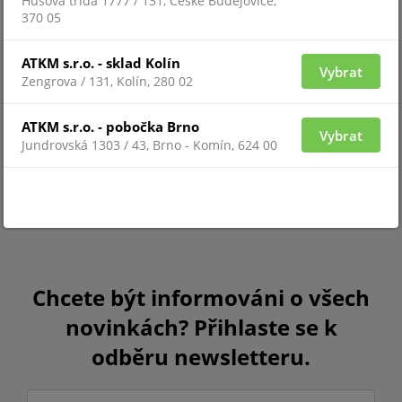
Husova třída 1777 / 131, České Budějovice,
370 05
ATKM s.r.o. - sklad Kolín
Vybrat
Zengrova / 131, Kolín, 280 02
ATKM s.r.o. - pobočka Brno
Vybrat
Jundrovská 1303 / 43, Brno - Komín, 624 00
Chcete být informováni o všech
novinkách? Přihlaste se k
odběru newsletteru.