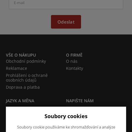
Odeslat
VŠE O NÁKUPU
O FIRMĚ
Obchodní podmínky
O nás
Reklamace
Kontakty
Prohlášení o ochraně
osobních údajů
Doprava a platba
JAZYK A MĚNA
NAPIŠTE NÁM
Chcete nám něco sdělit o
CS
Soubory cookies
našich produktech nebo e-
CZK (Kč)
shopu? Neváhejte napsat.
Soubory cookie používáme ke shromažďování a analýze