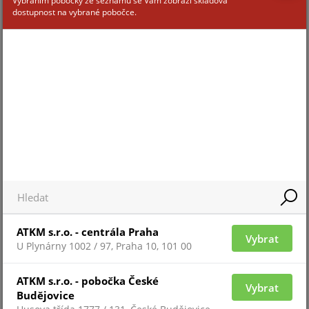
Vybráním pobočky ze seznamu se Vám zobrazí skladová
TR-A01-IN
dostupnost na vybrané pobočce.
Pro 
Pro zobrazení informací je nutné být
přih
přihlášený
ZAŘAZENÍ ZBOŽÍ
ATKM s.r.o. - centrála Praha
Vybrat
U Plynárny 1002 / 97, Praha 10, 101 00
IP kamery
ATKM s.r.o. - pobočka České
Vybrat
Budějovice