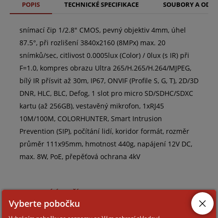
POPIS
TECHNICKÉ SPECIFIKACE
SOUBORY A ODK
snímací čip 1/2.8" CMOS, pevný objektiv 4mm, úhel
87.5°, při rozlišení 3840x2160 (8MPx) max. 20
snímků/sec, citlivost 0.0005lux (Color) / 0lux (s IR) při
F=1.0, kompres obrazu Ultra 265/H.265/H.264/MJPEG,
bílý IR přísvit až 30m, IP67, ONVIF (Profile S, G, T), 2D/3D
DNR, HLC, BLC, Defog, 1 slot pro micro SD/SDHC/SDXC
kartu (až 256GB), vestavěný mikrofon, 1xRJ45
10M/100M, COLORHUNTER, Smart Intrusion
Prevention (SIP), počítání lidí, koridor formát, rozměr
průměr 111x95mm, hmotnost 440g, napájení 12V DC,
max. 8W, PoE, přepěťová ochrana 4kV
SOUVISEJÍCÍ ZBOŽÍ
Vyberte pobočku