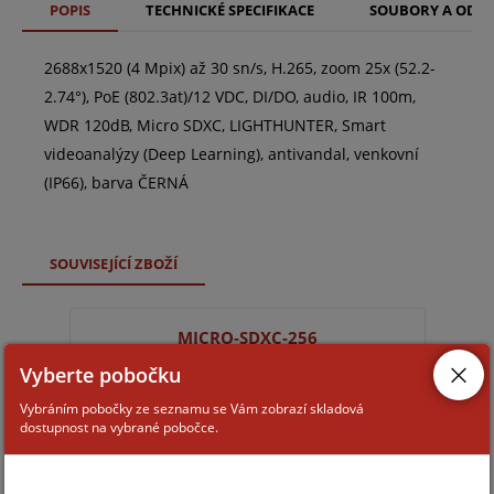
POPIS
TECHNICKÉ SPECIFIKACE
SOUBORY A ODK
2688x1520 (4 Mpix) až 30 sn/s, H.265, zoom 25x (52.2-
2.74°), PoE (802.3at)/12 VDC, DI/DO, audio, IR 100m,
WDR 120dB, Micro SDXC, LIGHTHUNTER, Smart
videoanalýzy (Deep Learning), antivandal, venkovní
(IP66), barva ČERNÁ
SOUVISEJÍCÍ ZBOŽÍ
MICRO-SDXC-256
Vyberte pobočku
Vybráním pobočky ze seznamu se Vám zobrazí skladová
dostupnost na vybrané pobočce.