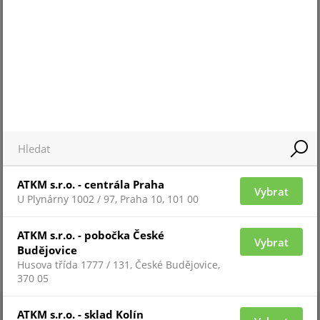
Pro 
Pro zobrazení informací je nutné být
přih
přihlášený
ZAŘAZENÍ ZBOŽÍ
IP kamery
ATKM s.r.o. - centrála Praha
Vybrat
U Plynárny 1002 / 97, Praha 10, 101 00
ATKM s.r.o. - pobočka České
Vybrat
Budějovice
Husova třída 1777 / 131, České Budějovice,
370 05
ATKM s.r.o. - sklad Kolín