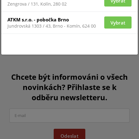
Vybrat
Zengrova / 131, Kolín, 280 02
ATKM s.r.o. - pobočka Brno
Vybrat
Jundrovská 1303 / 43, Brno - Komín, 624 00
Chcete být informováni o všech
novinkách? Přihlaste se k
odběru newsletteru.
Odeslat