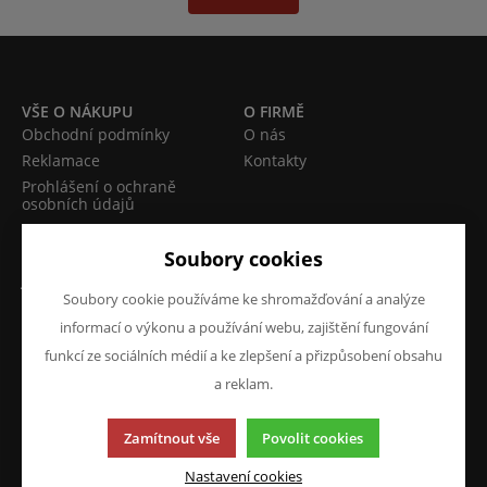
VŠE O NÁKUPU
O FIRMĚ
Obchodní podmínky
O nás
Reklamace
Kontakty
Prohlášení o ochraně
osobních údajů
Doprava a platba
Soubory cookies
JAZYK A MĚNA
NAPIŠTE NÁM
Soubory cookie používáme ke shromažďování a analýze
Chcete nám něco sdělit o
CS
informací o výkonu a používání webu, zajištění fungování
našich produktech nebo e-
CZK (Kč)
funkcí ze sociálních médií a ke zlepšení a přizpůsobení obsahu
shopu? Neváhejte napsat.
a reklam.
Chci napsat zprávu
Zamítnout vše
Povolit cookies
Nastavení cookies