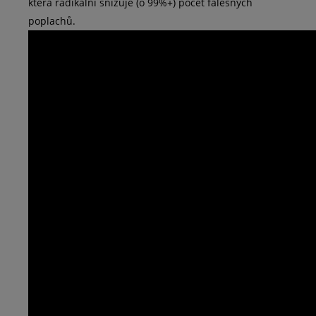
která radikální snižuje (o 99%+) počet falešných
poplachů.