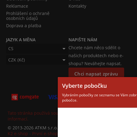
Reklamace
Kontakty
Prohlášení o ochraně
osobních údajů
Doprava a platba
JAZYK A MĚNA
NAPIŠTE NÁM
Chcete nám něco sdělit o
CS
našich produktech nebo e-
CZK (Kč)
shopu? Neváhejte napsat.
Chci napsat zprávu
Vyberte pobočku
Vybráním pobočky ze seznamu se Vám zobra
pobočce.
Tato stránka používá soubory cookies. Klikněte pro více
informací.
© 2013-2026 ATKM s.r.o.
K2 e-shop - První e-shop, který uřídí celou vaši firmu.