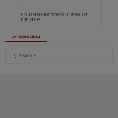
Pro 
Pro zobrazení informací je nutné být
přih
přihlášený
ZAŘAZENÍ ZBOŽÍ
IP kamery