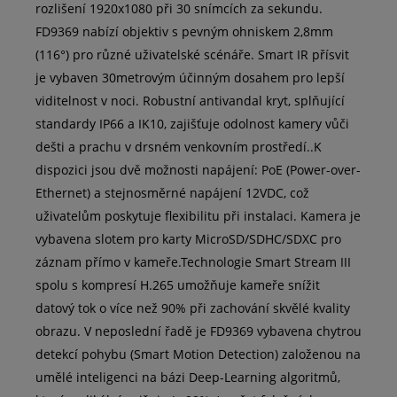
rozlišení 1920x1080 při 30 snímcích za sekundu.
FD9369 nabízí objektiv s pevným ohniskem 2,8mm
(116°) pro různé uživatelské scénáře. Smart IR přísvit
je vybaven 30metrovým účinným dosahem pro lepší
viditelnost v noci. Robustní antivandal kryt, splňující
standardy IP66 a IK10, zajišťuje odolnost kamery vůči
dešti a prachu v drsném venkovním prostředí..K
dispozici jsou dvě možnosti napájení: PoE (Power-over-
Ethernet) a stejnosměrné napájení 12VDC, což
uživatelům poskytuje flexibilitu při instalaci. Kamera je
vybavena slotem pro karty MicroSD/SDHC/SDXC pro
záznam přímo v kameře.Technologie Smart Stream III
spolu s kompresí H.265 umožňuje kameře snížit
datový tok o více než 90% při zachování skvělé kvality
obrazu. V neposlední řadě je FD9369 vybavena chytrou
detekcí pohybu (Smart Motion Detection) založenou na
umělé inteligenci na bázi Deep-Learning algoritmů,