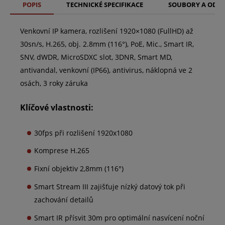
POPIS
TECHNICKÉ SPECIFIKACE
SOUBORY A ODK
Venkovní IP kamera, rozlišení 1920×1080 (FullHD) až
30sn/s, H.265, obj. 2.8mm (116°), PoE, Mic., Smart IR,
SNV, dWDR, MicroSDXC slot, 3DNR, Smart MD,
antivandal, venkovní (IP66), antivirus, náklopná ve 2
osách, 3 roky záruka
Klíčové vlastnosti:
30fps při rozlišení 1920x1080
Komprese H.265
Fixní objektiv 2,8mm (116°)
Smart Stream III zajišťuje nízký datový tok při
zachování detailů
Smart IR přísvit 30m pro optimální nasvícení noční