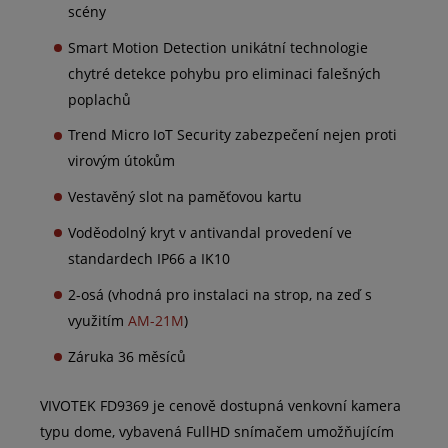
scény
Smart Motion Detection unikátní technologie
chytré detekce pohybu pro eliminaci falešných
poplachů
Trend Micro IoT Security zabezpečení nejen proti
virovým útokům
Vestavěný slot na paměťovou kartu
Voděodolný kryt v antivandal provedení ve
standardech IP66 a IK10
2-osá (vhodná pro instalaci na strop, na zeď s
využitím
AM-21M
)
Záruka 36 měsíců
VIVOTEK FD9369 je cenově dostupná venkovní kamera
typu dome, vybavená FullHD snímačem umožňujícím