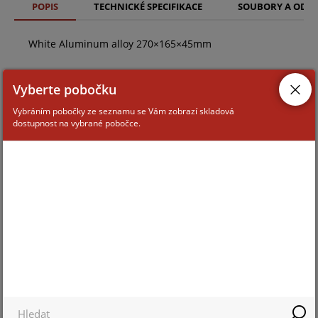
POPIS
TECHNICKÉ SPECIFIKACE
SOUBORY A ODK
White Aluminum alloy 270×165×45mm
Vyberte pobočku
Vybráním pobočky ze seznamu se Vám zobrazí skladová
dostupnost na vybrané pobočce.
ZAŘAZENÍ ZBOŽÍ
Montážní příslušenství ke kamerám