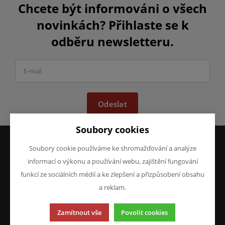
Chcete být informováni o všech
novinkách? Přihlaste se k
odběru newsletteru.
Odeslat
Soubory cookies
Soubory cookie používáme ke shromažďování a analýze
VŠE O NÁKUPU
O FIRMĚ
informací o výkonu a používání webu, zajištění fungování
Obchodní podmínky
O nás
funkcí ze sociálních médií a ke zlepšení a přizpůsobení obsahu
Reklamace
Kontakty
a reklam.
Prohlášení o ochraně
osobních údajů
Zamítnout vše
Povolit cookies
Doprava a platba