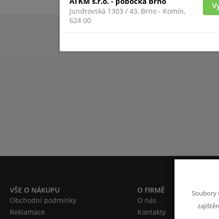
ATKM s.r.o. - pobočka Brno
V
Jundrovská 1303 / 43, Brno - Komín,
624 00
VŠE O NÁKUPU
O FIRMĚ
Soubory 
Obchodní podmínky
O nás
zajiště
Reklamace
Kontakty