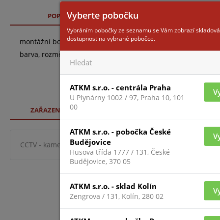
Vyberte pobočku
POPIS
TECHNICKÉ SPECIFIKACE
SO
Vybráním pobočky ze seznamu se Vám zobrazí skladová
dostupnost na vybrané pobočce.
montážní box pro ukrytí kabelů, hliníkové provedení s povr
barva, rozměr průměr 155x36mm, hmotnost 300g
ATKM s.r.o. - centrála Praha
V
U Plynárny 1002 / 97, Praha 10, 101
00
ZAŘAZENÍ ZBOŽÍ
ATKM s.r.o. - pobočka České
V
Budějovice
CCTV - kamerové systémy
Montážní příslušenství ke ka
Husova třída 1777 / 131, České
Budějovice, 370 05
ATKM s.r.o. - sklad Kolín
V
Zengrova / 131, Kolín, 280 02