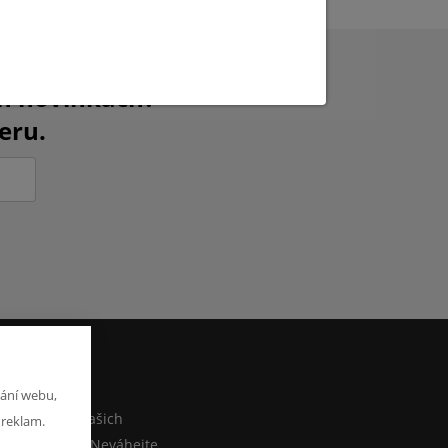
ch novinkách?
eru.
M
ání webu,
co sdělit o našich
 reklam.
ebo e-shopu? Neváhejte