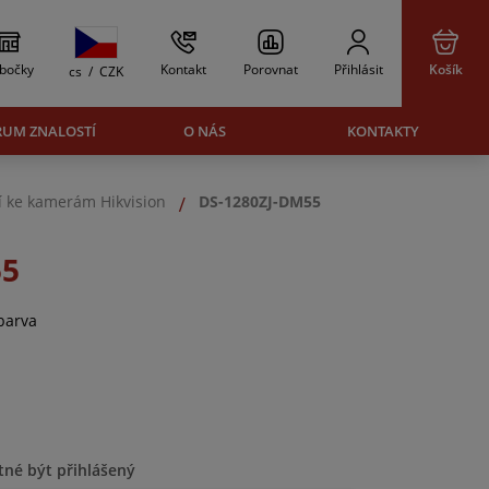
bočky
Kontakt
Porovnat
Přihlásit
Košík
cs
/
CZK
RUM ZNALOSTÍ
O NÁS
KONTAKTY
í ke kamerám Hikvision
DS-1280ZJ-DM55
55
barva
tné být přihlášený