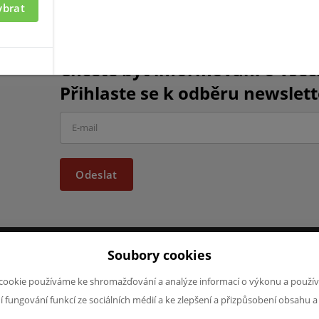
ybrat
Chcete být informováni o vše
Přihlaste se k odběru newslett
Odeslat
Soubory cookies
JAZYK A MĚNA
NAPIŠTE NÁ
cookie používáme ke shromažďování a analýze informací o výkonu a použív
Chcete nám ně
CS
ní fungování funkcí ze sociálních médií a ke zlepšení a přizpůsobení obsahu a
produktech n