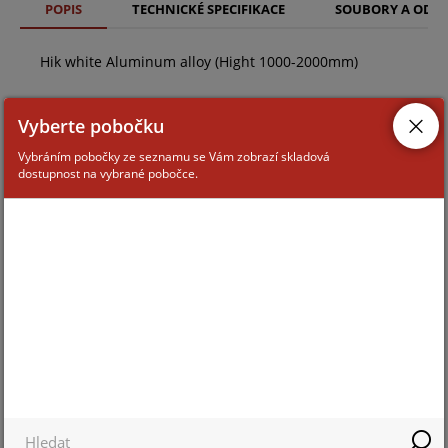
POPIS
TECHNICKÉ SPECIFIKACE
SOUBORY A ODK
Hik white Aluminum alloy (Hight 1000-2000mm)
Vyberte pobočku
Vybráním pobočky ze seznamu se Vám zobrazí skladová
dostupnost na vybrané pobočce.
ZAŘAZENÍ ZBOŽÍ
Montážní příslušenství ke kamerám