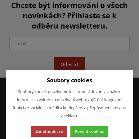
Chcete být informováni o všech
novinkách? Přihlaste se k
odběru newsletteru.
Odeslat
Soubory cookies
Soubory cookie používáme ke shromažďování a analýze
VŠE O NÁKUPU
O FIRMĚ
informací o výkonu a používání webu, zajištění fungování
Obchodní podmínky
O nás
funkcí ze sociálních médií a ke zlepšení a přizpůsobení obsahu
Reklamace
Kontakty
a reklam.
Prohlášení o ochraně
osobních údajů
Zamítnout vše
Povolit cookies
Doprava a platba