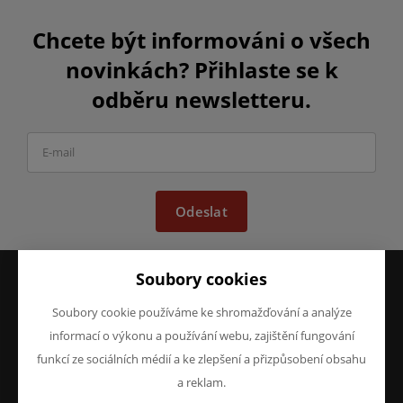
Chcete být informováni o všech
novinkách? Přihlaste se k
odběru newsletteru.
Odeslat
Soubory cookies
VŠE O NÁKUPU
O FIRMĚ
Soubory cookie používáme ke shromažďování a analýze
Obchodní podmínky
O nás
informací o výkonu a používání webu, zajištění fungování
Reklamace
Kontakty
funkcí ze sociálních médií a ke zlepšení a přizpůsobení obsahu
Prohlášení o ochraně
a reklam.
osobních údajů