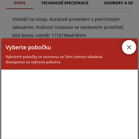
POPIS
TECHNICKÉ SPECIFIKACE
SOUBORY A ODK
montáž na sloup, duralové provedení s povrchovým
lakováním, možnost instalace ve venkovním prostředí,
bílá barva, rozměr 177x194x418mm
Vyberte pobočku
Vybráním pobočky ze seznamu se Vám zobrazí skladová
dostupnost na vybrané pobočce.
ZAŘAZENÍ ZBOŽÍ
Montážní příslušenství ke kamerám