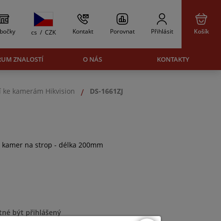
bočky
Kontakt
Porovnat
Přihlásit
Košík
cs
/
CZK
RUM ZNALOSTÍ
O NÁS
KONTAKTY
í ke kamerám Hikvision
DS-1661ZJ
 kamer na strop - délka 200mm
tné být přihlášený