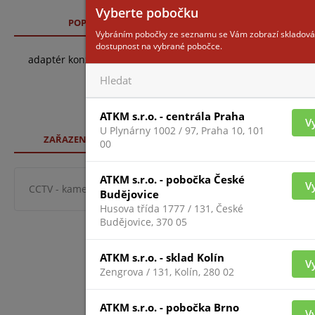
Vyberte pobočku
POPIS
TECHNICKÉ SPECIFIKACE
SO
Vybráním pobočky ze seznamu se Vám zobrazí skladová
dostupnost na vybrané pobočce.
adaptér konzoly na strop s montážní hlavicí pro 5" PTZ kame
ATKM s.r.o. - centrála Praha
V
U Plynárny 1002 / 97, Praha 10, 101
ZAŘAZENÍ ZBOŽÍ
00
ATKM s.r.o. - pobočka České
V
CCTV - kamerové systémy
Montážní příslušenství ke ka
Budějovice
Husova třída 1777 / 131, České
Budějovice, 370 05
ATKM s.r.o. - sklad Kolín
V
Zengrova / 131, Kolín, 280 02
ATKM s.r.o. - pobočka Brno
V