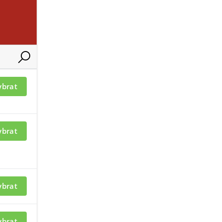
UBORY A ODKAZY
ry, materiál hliník, bílá barva, průměr 117mm, výška 200mm, hmotn
ybrat
ybrat
merám
Příslušenství ke kamerám Hikvision
ybrat
ybrat