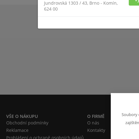
Jundrovská 1303 / 43, Brno - Komín,
624 00
Soubory 
VŠE O NÁKUPU
O FIRMĚ
Obchodní podmínky
O nás
zajiště
Reklamace
Kontakty
Prohlášení o ochraně osobních údajů