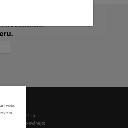
ch novinkách?
eru.
ání webu,
M
 reklam.
co sdělit o našich
ebo e-shopu? Neváhejte