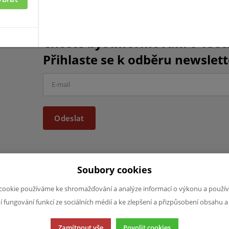
Chcete být informováni o vše
Přihlaste se k odběru newslett
Odeslat
Soubory cookies
cookie používáme ke shromažďování a analýze informací o výkonu a použív
JAZYK A MĚNA
NAPIŠTE NÁ
ní fungování funkcí ze sociálních médií a ke zlepšení a přizpůsobení obsahu a
Chcete nám ně
CS
produktech n
CZK (Kč)
Zamítnout vše
Povolit cookies