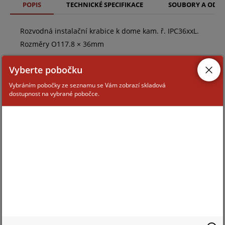
POPIS
TECHNICKÉ SPECIFIKACE
SOUBORY A ODK
Rozvodná instalační krabice k dome kam. ř. IPC36xxL.
Rozměry O117.8 × 36mm
Vyberte pobočku
Vybráním pobočky ze seznamu se Vám zobrazí skladová
dostupnost na vybrané pobočce.
ZAŘAZENÍ ZBOŽÍ
Montážní příslušenství ke kamerám