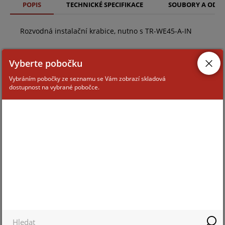
POPIS
TECHNICKÉ SPECIFIKACE
SOUBORY A ODK
Rozvodná instalační krabice, nutno s TR-WE45-A-IN
Vyberte pobočku
Vybráním pobočky ze seznamu se Vám zobrazí skladová
dostupnost na vybrané pobočce.
ZAŘAZENÍ ZBOŽÍ
Montážní příslušenství ke kamerám