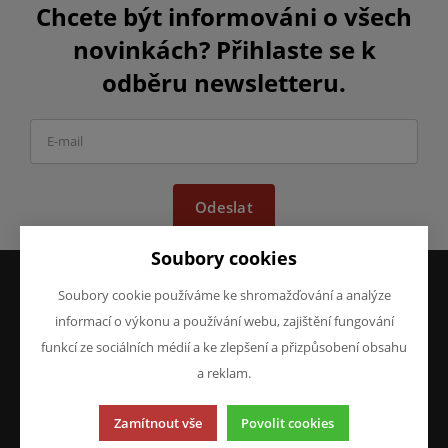
Chcete být informováni o všech
novinkách? Přihlaste se k
odběru newsletteru.
Odeslat
Soubory cookies
Soubory cookie používáme ke shromažďování a analýze
VŠE O NÁKUPU
O FIRMĚ
informací o výkonu a používání webu, zajištění fungování
Obchodní podmínky
O nás
funkcí ze sociálních médií a ke zlepšení a přizpůsobení obsahu
Reklamace
Kontakty
a reklam.
Prohlášení o ochraně
osobních údajů
Zamítnout vše
Povolit cookies
Doprava a platba