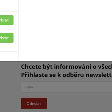
ybrat
merám
Příslušenství ke kamerám VIVOTEK
ybrat
Chcete být informováni o vše
Přihlaste se k odběru newslett
Odeslat