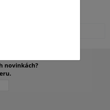
ch novinkách?
eru.