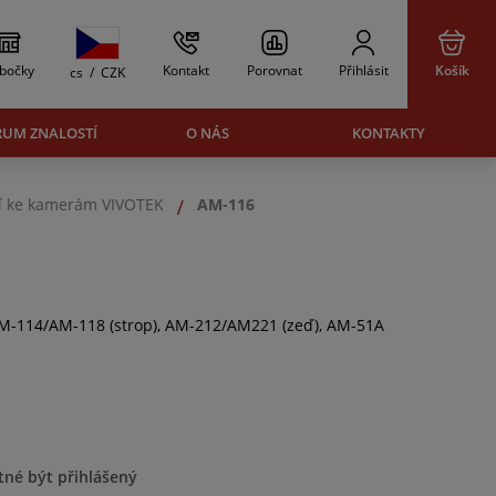
bočky
Kontakt
Porovnat
Přihlásit
Košík
cs
/
CZK
RUM ZNALOSTÍ
O NÁS
KONTAKTY
ví ke kamerám VIVOTEK
AM-116
AM-114/AM-118 (strop), AM-212/AM221 (zeď), AM-51A
tné být přihlášený