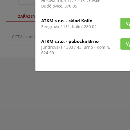
Husova třída 1777 / 131, České
Budějovice, 370 05
ZAŘAZENÍ ZBOŽÍ
ATKM s.r.o. - sklad Kolín
V
Zengrova / 131, Kolín, 280 02
CCTV - kamerové systémy
Montážní příslušenství ke ka
ATKM s.r.o. - pobočka Brno
V
Jundrovská 1303 / 43, Brno - Komín,
624 00