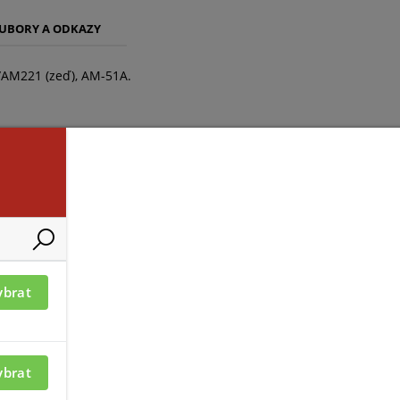
UBORY A ODKAZY
/AM221 (zeď), AM-51A.
AM-52B
ybrat
ybrat
azení informací je nutné být
ný