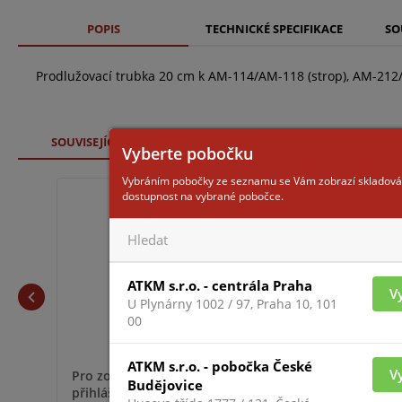
POPIS
TECHNICKÉ SPECIFIKACE
SO
Prodlužovací trubka 20 cm k AM-114/AM-118 (strop), AM-212
SOUVISEJÍCÍ ZBOŽÍ
Vyberte pobočku
Vybráním pobočky ze seznamu se Vám zobrazí skladová
dostupnost na vybrané pobočce.
AM-114
ATKM s.r.o. - centrála Praha
V
U Plynárny 1002 / 97, Praha 10, 101
00
ATKM s.r.o. - pobočka České
V
Pro zobr
Pro zobrazení informací je nutné být
Budějovice
přihláše
přihlášený