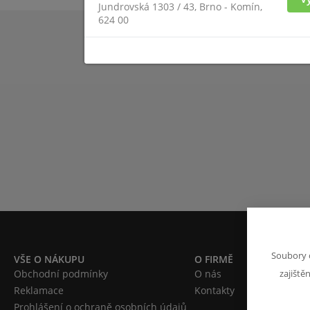
Jundrovská 1303 / 43, Brno - Komín,
624 00
Soubory 
VŠE O NÁKUPU
O FIRMĚ
Obchodní podmínky
O nás
zajiště
Reklamace
Kontakty
Prohlášení o ochraně osobních údajů