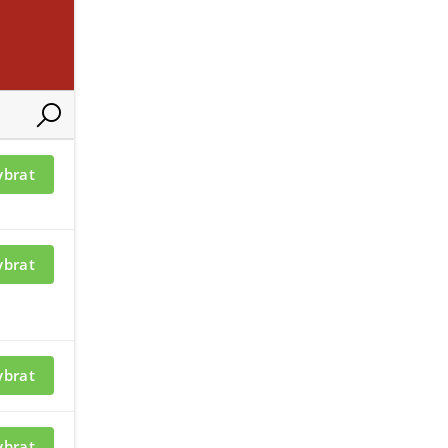
UBORY A ODKAZY
2,4mm.
ybrat
ybrat
merám
Příslušenství ke kamerám VIVOTEK
ybrat
ybrat