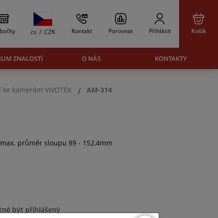
bočky
Kontakt
Porovnat
Přihlásit
Košík
cs
/
CZK
RUM ZNALOSTÍ
O NÁS
KONTAKTY
ví ke kamerám VIVOTEK
AM-314
 max. průměr sloupu 89 - 152,4mm
tné být přihlášený