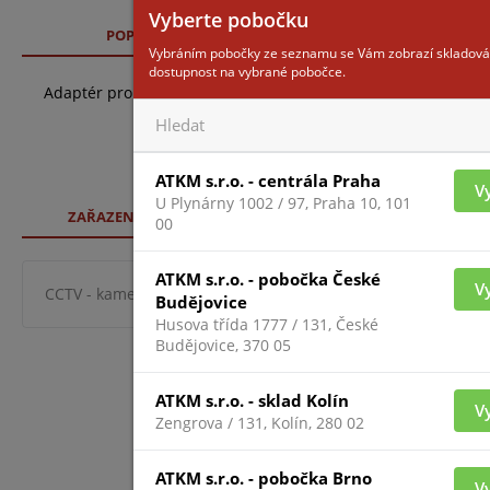
Vyberte pobočku
POPIS
TECHNICKÉ SPECIFIKACE
SO
Vybráním pobočky ze seznamu se Vám zobrazí skladová
dostupnost na vybrané pobočce.
Adaptér pro montáž na sloup. Max průměr sloupu 89 až 15
ATKM s.r.o. - centrála Praha
V
U Plynárny 1002 / 97, Praha 10, 101
ZAŘAZENÍ ZBOŽÍ
00
ATKM s.r.o. - pobočka České
V
CCTV - kamerové systémy
Montážní příslušenství ke ka
Budějovice
Husova třída 1777 / 131, České
Budějovice, 370 05
ATKM s.r.o. - sklad Kolín
V
Zengrova / 131, Kolín, 280 02
ATKM s.r.o. - pobočka Brno
V