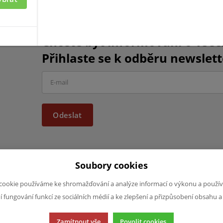
Chcete být informováni o vše
Přihlaste se k odběru newslett
Odeslat
Soubory cookies
cookie používáme ke shromažďování a analýze informací o výkonu a použív
JAZYK A MĚNA
NAPIŠTE NÁ
ní fungování funkcí ze sociálních médií a ke zlepšení a přizpůsobení obsahu a
Chcete nám ně
CS
produktech n
CZK (Kč)
Zamítnout vše
Povolit cookies