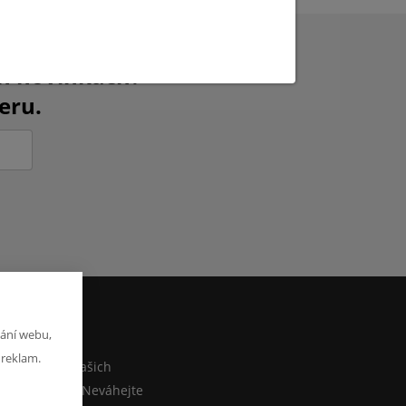
ch novinkách?
eru.
ání webu,
M
 reklam.
co sdělit o našich
ebo e-shopu? Neváhejte