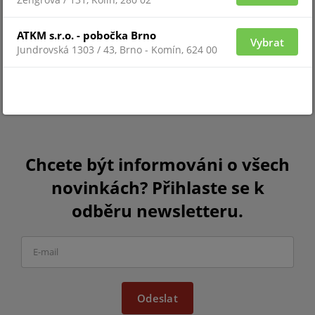
ATKM s.r.o. - pobočka Brno
Vybrat
Jundrovská 1303 / 43, Brno - Komín, 624 00
Chcete být informováni o všech
novinkách? Přihlaste se k
odběru newsletteru.
Odeslat