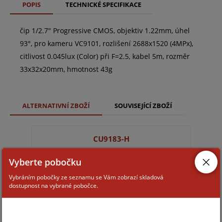
POPIS
TECHNICKÉ SPECIFIKACE
čip 1/2.7" Progressive CMOS, objektiv 1.22mm, úhel
93°, pro kameru VC9101, rozlišení 2688x1520 (4MPx),
citlivost 0.045lux (Color) při F=2.5, kabel 5m, rozměr
33x32x20mm, hmotnost 43g
ALTERNATIVNÍ ZBOŽÍ
SOUVISEJÍCÍ ZBOŽÍ
CU9183-H
Vyberte pobočku
Vybráním pobočky ze seznamu se Vám zobrazí skladová
dostupnost na vybrané pobočce.