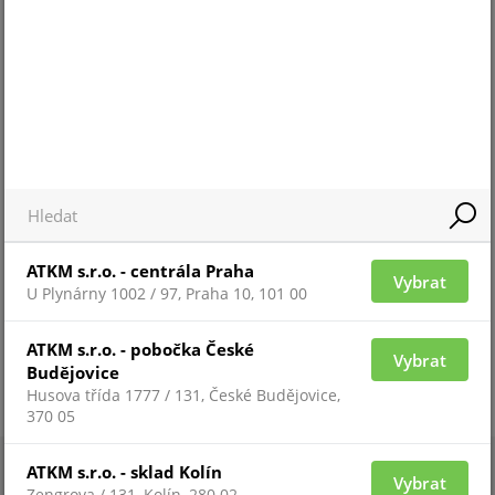
Pro 
Pro zobrazení informací je nutné být
přih
přihlášený
ZAŘAZENÍ ZBOŽÍ
Objektivy
ATKM s.r.o. - centrála Praha
Vybrat
U Plynárny 1002 / 97, Praha 10, 101 00
ATKM s.r.o. - pobočka České
Vybrat
Budějovice
Husova třída 1777 / 131, České Budějovice,
370 05
ATKM s.r.o. - sklad Kolín
Vybrat
Zengrova / 131, Kolín, 280 02