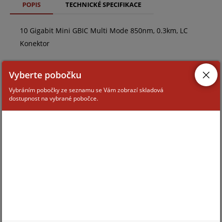
POPIS
TECHNICKÉ SPECIFIKACE
10 Gigabit Mini GBIC Multi Mode 850nm, 0.3km, LC
Konektor
Vyberte pobočku
Vybráním pobočky ze seznamu se Vám zobrazí skladová
dostupnost na vybrané pobočce.
ZAŘAZENÍ ZBOŽÍ
PoE napájení
aktivní prvky