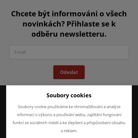
Chcete být informováni o všech
novinkách? Přihlaste se k
odběru newsletteru.
Odeslat
Soubory cookies
VŠE O NÁKUPU
O FIRMĚ
Soubory cookie používáme ke shromažďování a analýze
Obchodní podmínky
O nás
informací o výkonu a používání webu, zajištění fungování
Reklamace
Kontakty
funkcí ze sociálních médií a ke zlepšení a přizpůsobení obsahu
Prohlášení o ochraně
a reklam.
osobních údajů