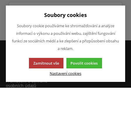
Soubory cookies
Soubory cookie používáme ke shromažďování a analýze
Odeslat
informací o výkonu a používání webu, zajištění fungování
funkcí ze sociálních médií a ke zlepšení a přizpůsobení obsahu
a reklam.
VŠE O NÁKUPU
O FIRMĚ
Zamítnout vše
Povolit cookies
Obchodní podmínky
O nás
Reklamace
Kontakty
Nastavení cookies
Prohlášení o ochraně
osobních údajů
Doprava a platba
JAZYK A MĚNA
NAPIŠTE NÁM
Chcete nám něco sdělit o
CS
našich produktech nebo e-
CZK (Kč)
shopu? Neváhejte napsat.