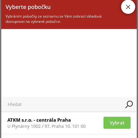
Vyberte pobočku
Vybráním pobočky ze seznamu se Vám zobrazí skladová
dostupnost na vybrané pobočce.
ATKM s.r.o. - centrála Praha
Vybrat
U Plynárny 1002 / 97, Praha 10, 101 00