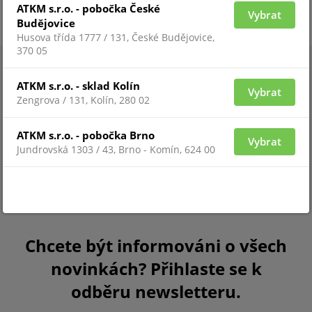
ATKM s.r.o. - pobočka České
Vybrat
Budějovice
Husova třída 1777 / 131, České Budějovice,
370 05
ATKM s.r.o. - sklad Kolín
Vybrat
Zengrova / 131, Kolín, 280 02
ATKM s.r.o. - pobočka Brno
Vybrat
Jundrovská 1303 / 43, Brno - Komín, 624 00
Chcete být informováni o všech
novinkách? Přihlaste se k
odběru newsletteru.