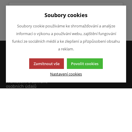
Soubory cookies
Soubory cookie používáme ke shromažďování a analýze
Odeslat
informací o výkonu a používání webu, zajištění fungování
funkcí ze sociálních médií a ke zlepšení a přizpůsobení obsahu
a reklam.
VŠE O NÁKUPU
O FIRMĚ
Zamítnout vše
Povolit cookies
Obchodní podmínky
O nás
Reklamace
Kontakty
Nastavení cookies
Prohlášení o ochraně
osobních údajů
Doprava a platba
JAZYK A MĚNA
NAPIŠTE NÁM
Chcete nám něco sdělit o
CS
našich produktech nebo e-
CZK (Kč)
shopu? Neváhejte napsat.