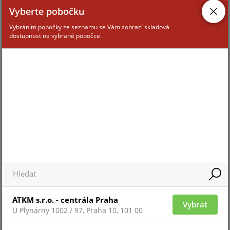
Vyberte pobočku
Vybráním pobočky ze seznamu se Vám zobrazí skladová
dostupnost na vybrané pobočce.
ATKM s.r.o. - centrála Praha
Vybrat
U Plynárny 1002 / 97, Praha 10, 101 00