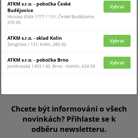
ATKM s.r.o. - pobočka České
Vybrat
Budějovice
Husova třída 1777 / 131, České Budějovice,
370 05
ATKM s.r.o. - sklad Kolín
Vybrat
Zengrova / 131, Kolín, 280 02
ATKM s.r.o. - pobočka Brno
Vybrat
Jundrovská 1303 / 43, Brno - Komín, 624 00
Chcete být informováni o všech
novinkách? Přihlaste se k
odběru newsletteru.