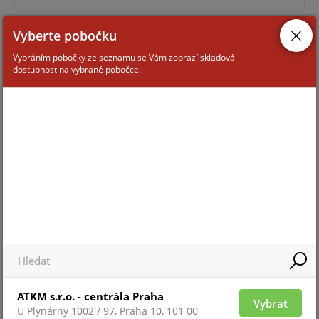
Vyberte pobočku
NUMBEROK ENTERPRISE 6 ALL
Vybráním pobočky ze seznamu se Vám zobrazí skladová
dostupnost na vybrané pobočce.
Pro zobrazení informací je nutné být přihlášený
NUMBEROK ENTERPRISE 9 ALL
ATKM s.r.o. - centrála Praha
Vybrat
U Plynárny 1002 / 97, Praha 10, 101 00