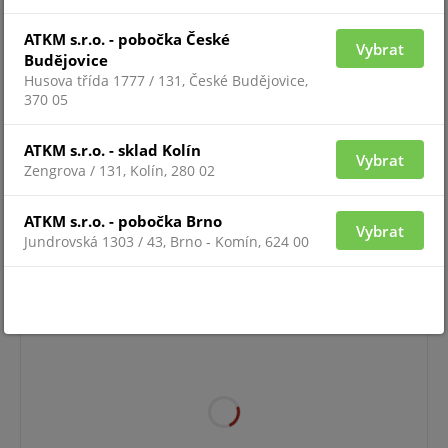
ATKM s.r.o. - pobočka České
Vybrat
Budějovice
Husova třída 1777 / 131, České Budějovice,
370 05
ATKM s.r.o. - sklad Kolín
Vybrat
Zengrova / 131, Kolín, 280 02
Pro zobrazení informací je nutné být přihlášený
ATKM s.r.o. - pobočka Brno
Vybrat
Jundrovská 1303 / 43, Brno - Komín, 624 00
NUMBEROK ENTERPRISE 12 ALL