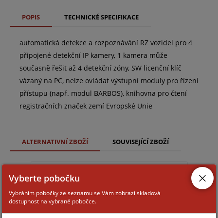
POPIS
TECHNICKÉ SPECIFIKACE
automatická detekce a rozpoznávání RZ vozidel pro 4
připojené detekční IP kamery, 1 kamera může
současně řešit až 4 detekční zóny, SW licenční klíč
vázaný na PC, nelze ovládat výstupní moduly pro řízení
přístupu (např. modul BARBOS), knihovna pro čtení
registračních značek zemí Evropské Unie
ALTERNATIVNÍ ZBOŽÍ
SOUVISEJÍCÍ ZBOŽÍ
NUMBEROK LITE 1 EU
Vyberte pobočku
Vybráním pobočky ze seznamu se Vám zobrazí skladová
dostupnost na vybrané pobočce.