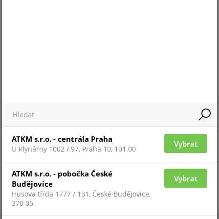
Pro 
Pro zobrazení informací je nutné být
přih
přihlášený
ZAŘAZENÍ ZBOŽÍ
software NumberOK
ATKM s.r.o. - centrála Praha
Vybrat
U Plynárny 1002 / 97, Praha 10, 101 00
ATKM s.r.o. - pobočka České
Vybrat
Budějovice
Husova třída 1777 / 131, České Budějovice,
370 05