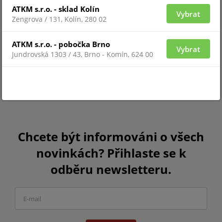
ATKM s.r.o. - sklad Kolín
Vybrat
Zengrova / 131, Kolín, 280 02
ATKM s.r.o. - pobočka Brno
Vybrat
Jundrovská 1303 / 43, Brno - Komín, 624 00
Chcete být informováni o všech
novinkách? Přihlaste se k
odběru newsletteru.