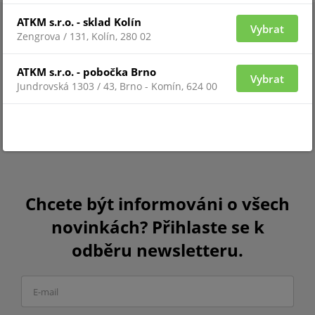
ATKM s.r.o. - sklad Kolín
Vybrat
Zengrova / 131, Kolín, 280 02
ATKM s.r.o. - pobočka Brno
Vybrat
Jundrovská 1303 / 43, Brno - Komín, 624 00
Chcete být informováni o všech
novinkách? Přihlaste se k
odběru newsletteru.