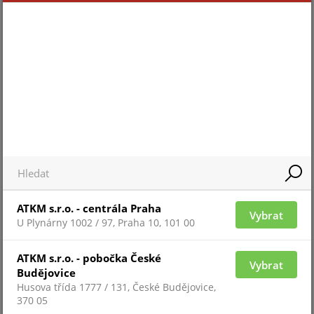
Pro 
Pro zobrazení informací je nutné být
přih
přihlášený
ZAŘAZENÍ ZBOŽÍ
ATKM s.r.o. - centrála Praha
software NumberOK
Vybrat
U Plynárny 1002 / 97, Praha 10, 101 00
ATKM s.r.o. - pobočka České
Vybrat
Budějovice
Husova třída 1777 / 131, České Budějovice,
370 05