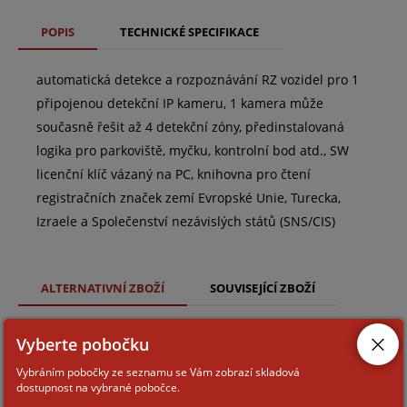
POPIS
TECHNICKÉ SPECIFIKACE
automatická detekce a rozpoznávání RZ vozidel pro 1
připojenou detekční IP kameru, 1 kamera může
současně řešit až 4 detekční zóny, předinstalovaná
logika pro parkoviště, myčku, kontrolní bod atd., SW
licenční klíč vázaný na PC, knihovna pro čtení
registračních značek zemí Evropské Unie, Turecka,
Izraele a Společenství nezávislých států (SNS/CIS)
ALTERNATIVNÍ ZBOŽÍ
SOUVISEJÍCÍ ZBOŽÍ
Vyberte pobočku
NUMBEROK SMB 2 ALL
Vybráním pobočky ze seznamu se Vám zobrazí skladová
dostupnost na vybrané pobočce.