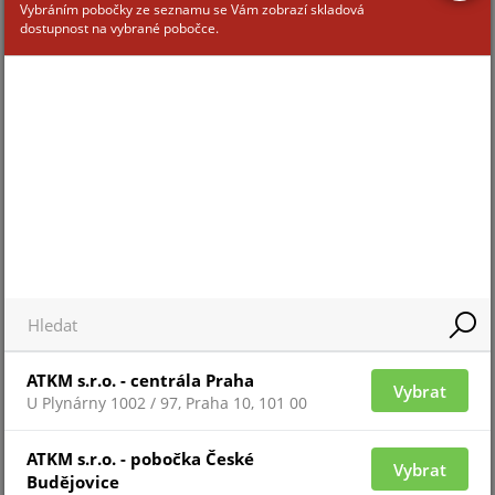
Vybráním pobočky ze seznamu se Vám zobrazí skladová
dostupnost na vybrané pobočce.
Pro zobrazení informací je nutné být přihlášený
MICRON 512GB SD CARD I400
ATKM s.r.o. - centrála Praha
Vybrat
U Plynárny 1002 / 97, Praha 10, 101 00
Pro zobrazení informací je nutné být přihlášený
ATKM s.r.o. - pobočka České
Vybrat
Budějovice