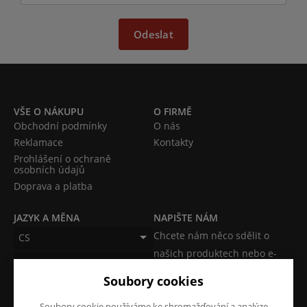
Odeslat
VŠE O NÁKUPU
O FIRMĚ
Obchodní podmínky
O nás
Reklamace
Kontakty
Prohlášení o ochraně
osobních údajů
Doprava a platba
JAZYK A MĚNA
NAPIŠTE NÁM
Chcete nám něco sdělit o
CS
našich produktech nebo e-
CZK (Kč)
shopu? Neváhejte napsat.
Soubory cookies
Chci napsat zprávu
Soubory cookie používáme ke shromažďování a analýze