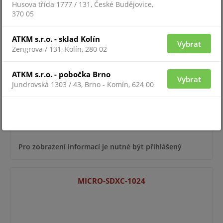
Husova třída 1777 / 131, České Budějovice,
370 05
MICRON 1TB SD CARD I400
ATKM s.r.o. - sklad Kolín
Vybrat
Zengrova / 131, Kolín, 280 02
ATKM s.r.o. - pobočka Brno
Vybrat
Jundrovská 1303 / 43, Brno - Komín, 624 00
Pro zobrazení informací je nutné být přihlášený
MICRO-SDXC-1024