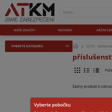
NAŠE ZNAČKY
NOVINKY
AKČNÍ CE
VYBERTE KATEGORII
CCTV - kamerov
příslušens
Poč
Žádný produkt k zobraz
Vyberte pobočku