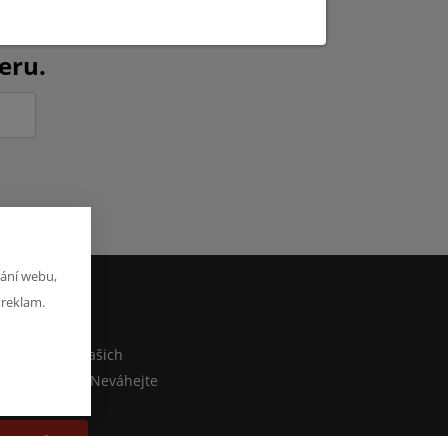
ch novinkách?
eru.
ání webu,
 reklam.
M
co sdělit o našich
ebo e-shopu? Neváhejte
at zprávu