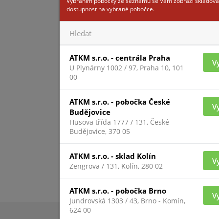
Vybráním pobočky ze seznamu se Vám zobrazí skladová
dostupnost na vybrané pobočce.
ATKM s.r.o. - centrála Praha
V
U Plynárny 1002 / 97, Praha 10, 101
00
ATKM s.r.o. - pobočka České
V
Budějovice
Husova třída 1777 / 131, České
Budějovice, 370 05
ATKM s.r.o. - sklad Kolín
V
Zengrova / 131, Kolín, 280 02
ATKM s.r.o. - pobočka Brno
V
Jundrovská 1303 / 43, Brno - Komín,
624 00