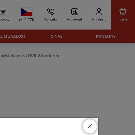
bočky
Kontakt
Porovnat
Přihlásit
Košík
cs
/
CZK
RUM ZNALOSTÍ
O NÁS
KONTAKTY
příslušenství DVR Wonderex