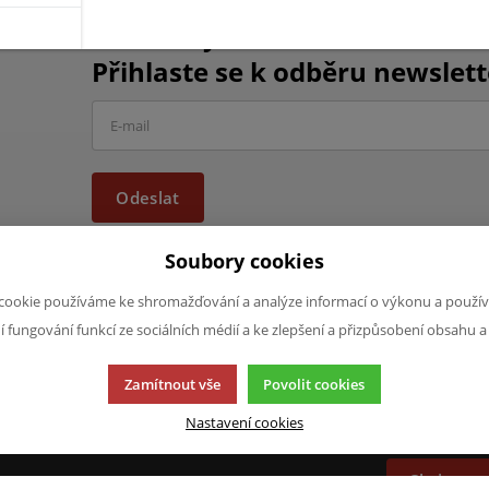
Chcete být informováni o vše
Přihlaste se k odběru newslett
Odeslat
Soubory cookies
cookie používáme ke shromažďování a analýze informací o výkonu a použív
ní fungování funkcí ze sociálních médií a ke zlepšení a přizpůsobení obsahu a
JAZYK A MĚNA
NAPIŠTE NÁ
Zamítnout vše
Povolit cookies
Chcete nám ně
CS
produktech n
Nastavení cookies
CZK (Kč)
napsat.
Chci naps