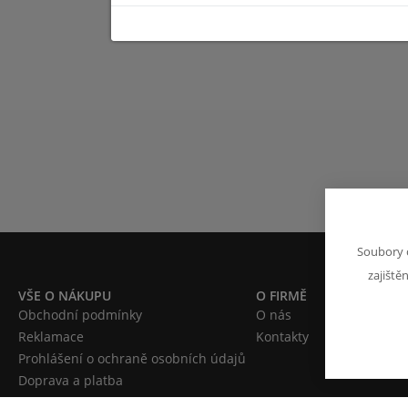
Soubory 
zajiště
VŠE O NÁKUPU
O FIRMĚ
Obchodní podmínky
O nás
Reklamace
Kontakty
Prohlášení o ochraně osobních údajů
Doprava a platba