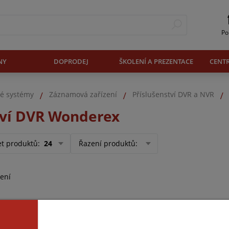
Po
NY
DOPRODEJ
ŠKOLENÍ A PREZENTACE
CENT
é systémy
Záznamová zařízení
Příslušenství DVR a NVR
tví DVR Wonderex
et produktů
:
24
Řazení produktů
:
ení