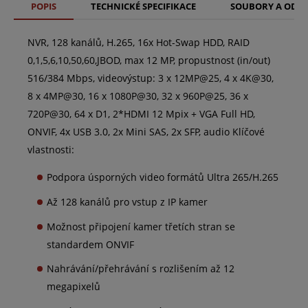
POPIS
TECHNICKÉ SPECIFIKACE
SOUBORY A ODK
NVR, 128 kanálů, H.265, 16x Hot-Swap HDD, RAID
0,1,5,6,10,50,60,JBOD, max 12 MP, propustnost (in/out)
516/384 Mbps, videovýstup: 3 x 12MP@25, 4 x 4K@30,
8 x 4MP@30, 16 x 1080P@30, 32 x 960P@25, 36 x
720P@30, 64 x D1, 2*HDMI 12 Mpix + VGA Full HD,
ONVIF, 4x USB 3.0, 2x Mini SAS, 2x SFP, audio Klíčové
vlastnosti:
Podpora úsporných video formátů Ultra 265/H.265
Až 128 kanálů pro vstup z IP kamer
Možnost připojení kamer třetích stran se
standardem ONVIF
Nahrávání/přehrávání s rozlišením až 12
megapixelů