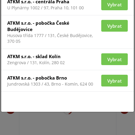
Mezi podporované funkce patří detekce obličeje,
ATKM s.r.o. - centrála Praha
Vybrat
U Plynárny 1002 / 97, Praha 10, 101 00
detekce narušení, detekce zvuku nebo počítání osob.
Instalaci usnadňuje kompatibilita s kamerami třetích
ATKM s.r.o. - pobočka České
stran certifikovanými pro ONVIF (Profile S, Profile G,
Vybrat
Budějovice
Profile C, Profile Q, Profile A, Profile T).
Husova třída 1777 / 131, České Budějovice,
370 05
SOUVISEJÍCÍ ZBOŽÍ
ATKM s.r.o. - sklad Kolín
Vybrat
Zengrova / 131, Kolín, 280 02
SL-A
ATKM s.r.o. - pobočka Brno
Vybrat
Jundrovská 1303 / 43, Brno - Komín, 624 00