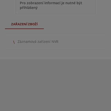
Pro 
Pro zobrazení informací je nutné být
přih
přihlášený
ZAŘAZENÍ ZBOŽÍ
Záznamová zařízení NVR