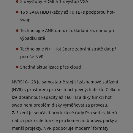
2 x výstupy HDMI a 1 x výstup VGA
16 x SATA HDD (každý až 10 TB) s podporou hot-
swap
Technologie ANR umožní ukládání záznamu při
výpadku sítě
Technologie N+1 Hot Spare zabrání ztrátě dat při
poruše NVR
Snadná aktualizace přes cloud
NVR516-128 je samostatně stojící záznamové zařízení
(NVR) s prostorem pro šestnáct pevných disků. Celkem
lze dosáhnout kapacity až 160 TB a díky funkci hot-
swap není problém disky vyměňovat za provozu.
Zařízení je součástí produktové řady Pro series, která
nabízí pokročilé funkce pro komerční budovy, parky a
menší projekty. NVR podporuje moderní formáty