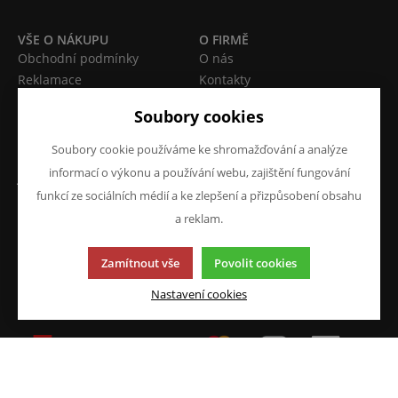
VŠE O NÁKUPU
O FIRMĚ
Obchodní podmínky
O nás
Reklamace
Kontakty
Prohlášení o ochraně
Soubory cookies
osobních údajů
Doprava a platba
Soubory cookie používáme ke shromažďování a analýze
informací o výkonu a používání webu, zajištění fungování
JAZYK A MĚNA
NAPIŠTE NÁM
funkcí ze sociálních médií a ke zlepšení a přizpůsobení obsahu
Chcete nám něco sdělit o
CS
a reklam.
našich produktech nebo e-
CZK (Kč)
shopu? Neváhejte napsat.
Zamítnout vše
Povolit cookies
Chci napsat zprávu
Nastavení cookies
Tato stránka používá soubory cookies. Klikněte pro více