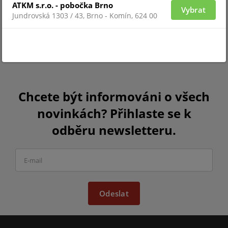
ATKM s.r.o. - pobočka Brno
Vybrat
Jundrovská 1303 / 43, Brno - Komín, 624 00
Chcete být informováni o všech
novinkách? Přihlaste se k
odběru newsletteru.
Odeslat