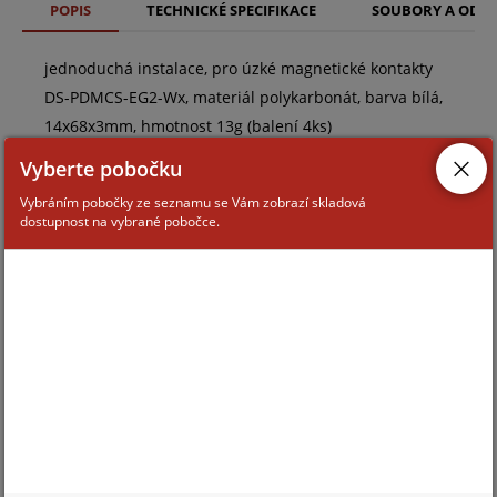
POPIS
TECHNICKÉ SPECIFIKACE
SOUBORY A ODK
jednoduchá instalace, pro úzké magnetické kontakty
DS-PDMCS-EG2-Wx, materiál polykarbonát, barva bílá,
14x68x3mm, hmotnost 13g (balení 4ks)
Vyberte pobočku
Vybráním pobočky ze seznamu se Vám zobrazí skladová
dostupnost na vybrané pobočce.
ZAŘAZENÍ ZBOŽÍ
systémy HIKVISION AX PRO