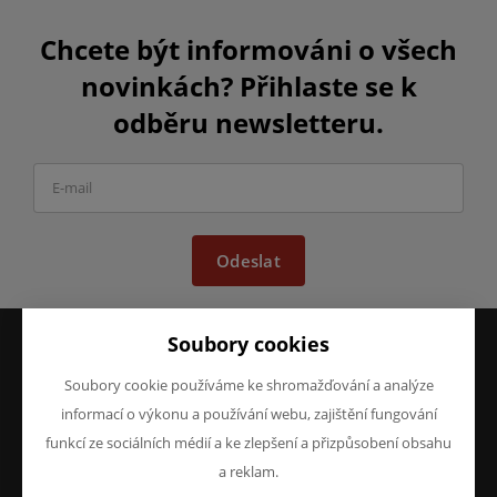
Chcete být informováni o všech
novinkách? Přihlaste se k
odběru newsletteru.
Odeslat
Soubory cookies
VŠE O NÁKUPU
O FIRMĚ
Soubory cookie používáme ke shromažďování a analýze
Obchodní podmínky
O nás
informací o výkonu a používání webu, zajištění fungování
Reklamace
Kontakty
funkcí ze sociálních médií a ke zlepšení a přizpůsobení obsahu
Prohlášení o ochraně
a reklam.
osobních údajů