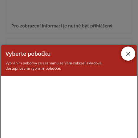
Pro zobrazení informací je nutné být přihlášený
DS-PDCM15PF-IR
Vyberte pobočku
Vybráním pobočky ze seznamu se Vám zobrazí skladová
dostupnost na vybrané pobočce.
Pro zobrazení informací je nutné být přihlášený