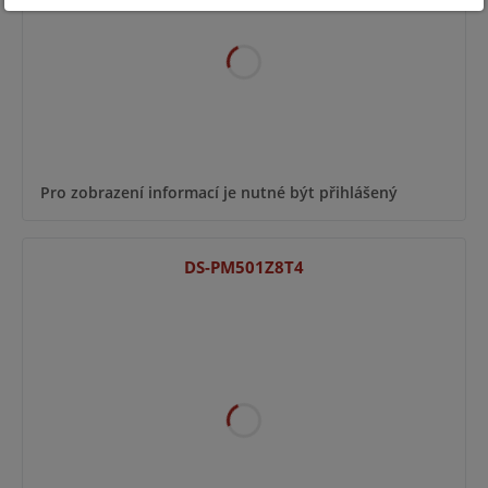
Pro zobrazení informací je nutné být přihlášený
DS-PM501Z8T4