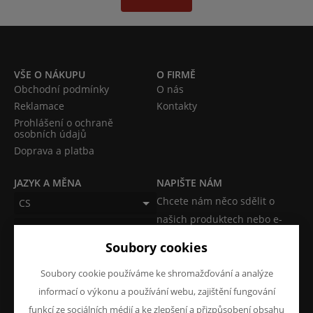
VŠE O NÁKUPU
O FIRMĚ
Obchodní podmínky
O nás
Reklamace
Kontakty
Prohlášení o ochraně
osobních údajů
Doprava a platba
JAZYK A MĚNA
NAPIŠTE NÁM
Chcete nám něco sdělit o
CS
našich produktech nebo e-
CZK (Kč)
shopu? Neváhejte napsat.
Soubory cookies
Chci napsat zprávu
Soubory cookie používáme ke shromažďování a analýze
informací o výkonu a používání webu, zajištění fungování
funkcí ze sociálních médií a ke zlepšení a přizpůsobení obsahu