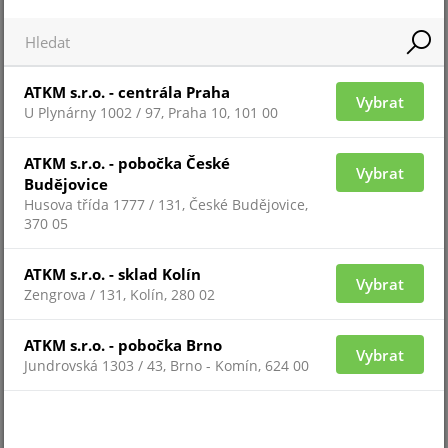
DS-PM1-D
ATKM s.r.o. - centrála Praha
Vybrat
U Plynárny 1002 / 97, Praha 10, 101 00
ATKM s.r.o. - pobočka České
Vybrat
Budějovice
Husova třída 1777 / 131, České Budějovice,
370 05
ATKM s.r.o. - sklad Kolín
Vybrat
Zengrova / 131, Kolín, 280 02
Pro zobrazení informací je nutné být přihlášený
ATKM s.r.o. - pobočka Brno
Vybrat
XD-WALLBRACKET
Jundrovská 1303 / 43, Brno - Komín, 624 00