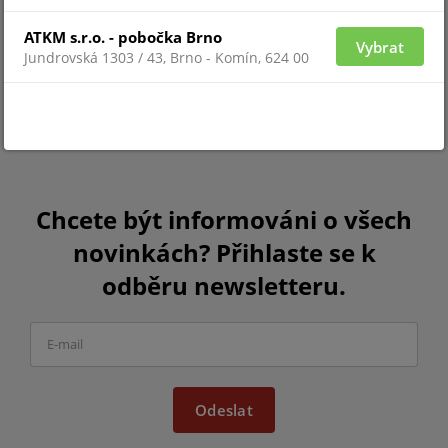
ATKM s.r.o. - pobočka Brno
Vybrat
Jundrovská 1303 / 43, Brno - Komín, 624 00
Chcete být informováni o všech
novinkách? Přihlaste se k
odběru newsletteru.
Odeslat