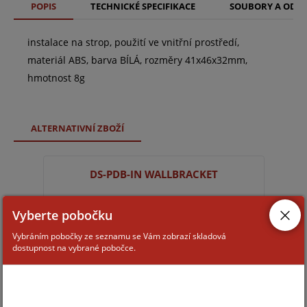
POPIS
TECHNICKÉ SPECIFIKACE
SOUBORY A ODK
instalace na strop, použití ve vnitřní prostředí,
materiál ABS, barva BÍLÁ, rozměry 41x46x32mm,
hmotnost 8g
ALTERNATIVNÍ ZBOŽÍ
DS-PDB-IN WALLBRACKET
Vyberte pobočku
Vybráním pobočky ze seznamu se Vám zobrazí skladová
dostupnost na vybrané pobočce.