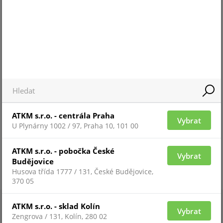
Pro zobrazení informací je nutné být
přihlášený
ZAŘAZENÍ ZBOŽÍ
systémy HIKVISION AX PRO
ATKM s.r.o. - centrála Praha
Vybrat
U Plynárny 1002 / 97, Praha 10, 101 00
ATKM s.r.o. - pobočka České
Vybrat
Budějovice
Husova třída 1777 / 131, České Budějovice,
370 05
ATKM s.r.o. - sklad Kolín
Vybrat
Zengrova / 131, Kolín, 280 02