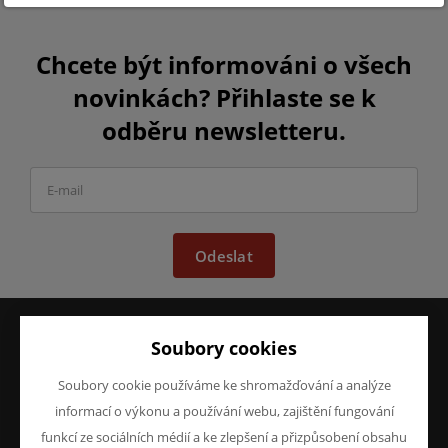
Chcete být informováni o všech
novinkách? Přihlaste se k
odběru newsletteru.
Odeslat
Soubory cookies
VŠE O NÁKUPU
O FIRMĚ
Soubory cookie používáme ke shromažďování a analýze
Obchodní podmínky
O nás
informací o výkonu a používání webu, zajištění fungování
Reklamace
Kontakty
Prohlášení o ochraně
funkcí ze sociálních médií a ke zlepšení a přizpůsobení obsahu