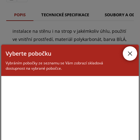
POPIS
TECHNICKÉ SPECIFIKACE
SOUBORY A ODK
instalace na stěnu i na strop v jakémkoliv úhlu, použití
ve vnitřní prostředí, materiál polykarbonát, barva BÍLÁ,
rozměry 19x53x36mm, hmotnost 13g
Vyberte pobočku
Vybráním pobočky ze seznamu se Vám zobrazí skladová
dostupnost na vybrané pobočce.
ZAŘAZENÍ ZBOŽÍ
systémy HIKVISION AX PRO