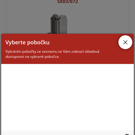
SX03/072
Vyberte pobočku
Vybráním pobočky ze seznamu se Vám zobrazí skladová
dostupnost na vybrané pobočce.
Pro zobrazení informací je nutné být přihlášený