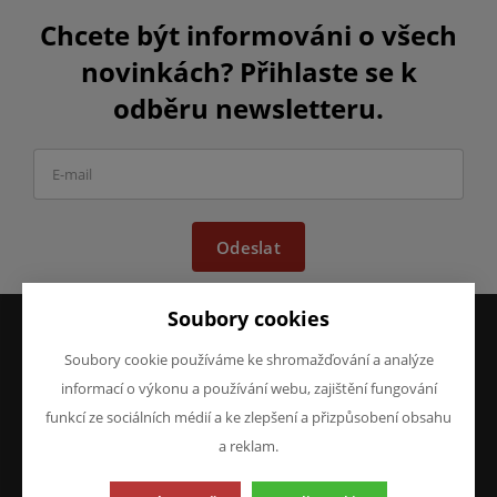
Chcete být informováni o všech
novinkách? Přihlaste se k
odběru newsletteru.
Odeslat
Soubory cookies
Soubory cookie používáme ke shromažďování a analýze
VŠE O NÁKUPU
O FIRMĚ
informací o výkonu a používání webu, zajištění fungování
Obchodní podmínky
O nás
funkcí ze sociálních médií a ke zlepšení a přizpůsobení obsahu
Reklamace
Kontakty
a reklam.
Prohlášení o ochraně
osobních údajů
Doprava a platba