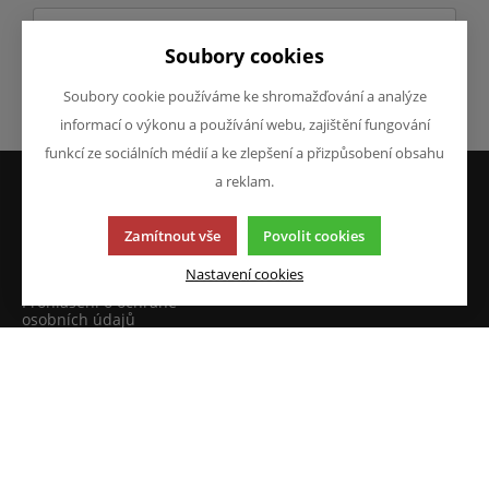
Soubory cookies
Soubory cookie používáme ke shromažďování a analýze
Odeslat
informací o výkonu a používání webu, zajištění fungování
funkcí ze sociálních médií a ke zlepšení a přizpůsobení obsahu
a reklam.
VŠE O NÁKUPU
O FIRMĚ
Zamítnout vše
Povolit cookies
Obchodní podmínky
O nás
Reklamace
Kontakty
Nastavení cookies
Prohlášení o ochraně
osobních údajů
Doprava a platba
JAZYK A MĚNA
NAPIŠTE NÁM
Chcete nám něco sdělit o
CS
našich produktech nebo e-
CZK (Kč)
shopu? Neváhejte napsat.