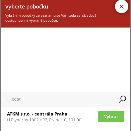
Žádný produkt k zobrazení
Vyberte pobočku
Vybráním pobočky ze seznamu se Vám zobrazí skladová
dostupnost na vybrané pobočce.
ATKM s.r.o. - centrála Praha
Vybrat
U Plynárny 1002 / 97, Praha 10, 101 00