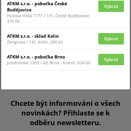
ATKM s.r.o. - pobočka České
Vybrat
Budějovice
Husova třída 1777 / 131, České Budějovice,
370 05
ATKM s.r.o. - sklad Kolín
Vybrat
Zengrova / 131, Kolín, 280 02
ATKM s.r.o. - pobočka Brno
Vybrat
Jundrovská 1303 / 43, Brno - Komín, 624 00
Chcete být informováni o všech
novinkách? Přihlaste se k
odběru newsletteru.