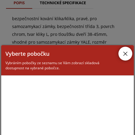
POPIS
TECHNICKÉ SPECIFIKACE
bezpečnostní kování klika/klika, pravé, pro
samozamykací zámky, bezpečnostní třída 3, povrch
chrom, tvar kliky L, pro tloušťku dveří 38-45mm,
vhodné pro samozamykací zámky YALE, rozměr
235x56mm, rozteč 92mm
Vyberte pobočku
Vybráním pobočky ze seznamu se Vám zobrazí skladová
dostupnost na vybrané pobočce.
ZAŘAZENÍ ZBOŽÍ
bezpečnostní kování ASSA ABLOY