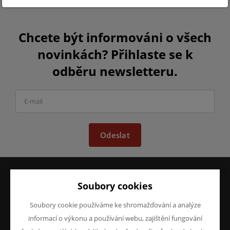
Chcete být informováni o všech
novinkách? Přihlaste se k
odběru newsletteru.
Odeslat
Soubory cookies
VŠE O NÁKUPU
O FIRMĚ
Obchodní podmínky
O nás
Soubory cookie používáme ke shromažďování a analýze
Reklamace
Kontakty
informací o výkonu a používání webu, zajištění fungování
Prohlášení o ochraně