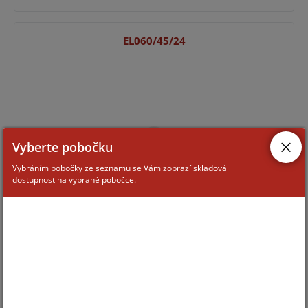
EL060/45/24
Vyberte pobočku
Vybráním pobočky ze seznamu se Vám zobrazí skladová
dostupnost na vybrané pobočce.
Pro zobrazení informací je nutné být přihlášený
EL160/55/20