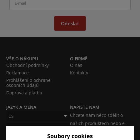
Odeslat
VŠE O NÁKUPU
O FIRMĚ
Obchodní podmínky
O nás
Reklamace
Kontakty
Prohlášení o ochraně
osobních údajů
Doprava a platba
JAZYK A MĚNA
NAPIŠTE NÁM
Chcete nám něco sdělit o
CS
našich produktech nebo e-
CZK (Kč)
shopu? Neváhejte napsat.
Soubory cookies