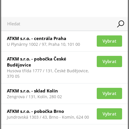
ATKM s.r.o. - centrála Praha
Vybrat
U Plynárny 1002 / 97, Praha 10, 101 00
Pro zobrazení informací je nutné být přihlášený
ATKM s.r.o. - pobočka České
Vybrat
Budějovice
Husova třída 1777 / 131, České Budějovice,
370 05
EL160/65/20
ATKM s.r.o. - sklad Kolín
Vybrat
Zengrova / 131, Kolín, 280 02
ATKM s.r.o. - pobočka Brno
Vybrat
Jundrovská 1303 / 43, Brno - Komín, 624 00