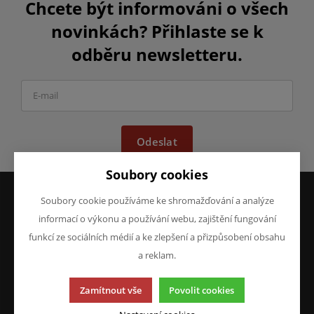
Chcete být informováni o všech
novinkách? Přihlaste se k
odběru newsletteru.
Odeslat
Soubory cookies
Soubory cookie používáme ke shromažďování a analýze
informací o výkonu a používání webu, zajištění fungování
VŠE O NÁKUPU
O FIRMĚ
Obchodní podmínky
O nás
funkcí ze sociálních médií a ke zlepšení a přizpůsobení obsahu
Reklamace
Kontakty
a reklam.
Prohlášení o ochraně
osobních údajů
Zamítnout vše
Povolit cookies
Doprava a platba