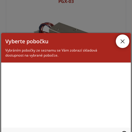
PGX-03
Vyberte pobočku
Vybráním pobočky ze seznamu se Vám zobrazí skladová
dostupnost na vybrané pobočce.
Pro zobrazení informací je nutné být přihlášený