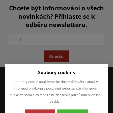
Chcete být informováni o všech
novinkách? Přihlaste se k
odběru newsletteru.
Odeslat
Soubory cookies
Soubory cookie používáme ke shromažďování a analýze
VŠE O NÁKUPU
O FIRMĚ
informací o výkonu a používání webu, zajištění fungování
Obchodní podmínky
O nás
funkcí ze sociálních médií a ke zlepšení a přizpůsobení obsahu
Reklamace
Kontakty
a reklam.
Prohlášení o ochraně
osobních údajů
Doprava a platba