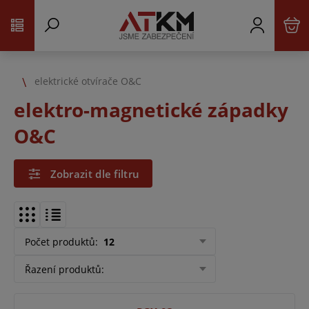
elektrické otvírače O&C
elektro-magnetické západky
O&C
Zobrazit dle filtru
Počet produktů
:
12
Řazení produktů
: