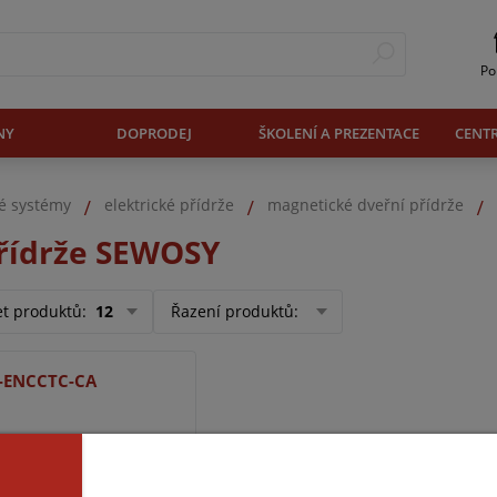
Po
NY
DOPRODEJ
ŠKOLENÍ A PREZENTACE
CENT
vé systémy
elektrické přídrže
magnetické dveřní přídrže
řídrže SEWOSY
et produktů
:
12
Řazení produktů
:
5-ENCCTC-CA