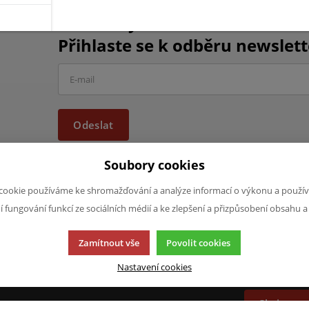
Chcete být informováni o vše
Přihlaste se k odběru newslett
Odeslat
Soubory cookies
cookie používáme ke shromažďování a analýze informací o výkonu a použív
ní fungování funkcí ze sociálních médií a ke zlepšení a přizpůsobení obsahu a
JAZYK A MĚNA
NAPIŠTE NÁ
Zamítnout vše
Povolit cookies
Chcete nám ně
CS
produktech n
Nastavení cookies
CZK (Kč)
napsat.
Chci naps