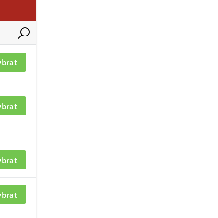
ací je nutné být
ybrat
ybrat
ybrat
ybrat