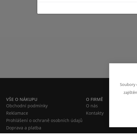
Soubory 
zajiště
VŠE O NÁKUPU
O FIRMĚ
Obchodní podmínky
O nás
Reklamace
Kontakty
Prohlášení o ochraně osobních údajů
Doprava a platba