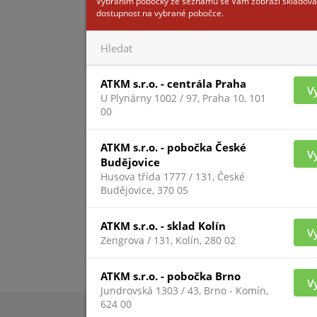
Vybráním pobočky ze seznamu se Vám zobrazí skladová
dostupnost na vybrané pobočce.
Pro zobrazení inform
ATKM s.r.o. - centrála Praha
V
přihlášený
U Plynárny 1002 / 97, Praha 10, 101
00
ATKM s.r.o. - pobočka České
V
Budějovice
Husova třída 1777 / 131, České
Budějovice, 370 05
ATKM s.r.o. - sklad Kolín
V
Zengrova / 131, Kolín, 280 02
ATKM s.r.o. - pobočka Brno
V
Jundrovská 1303 / 43, Brno - Komín,
624 00