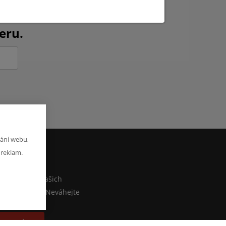
ch novinkách?
eru.
ání webu,
 reklam.
M
co sdělit o našich
ebo e-shopu? Neváhejte
at zprávu