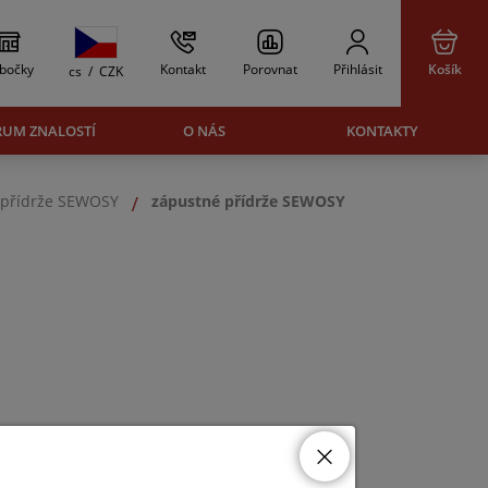
bočky
Kontakt
Porovnat
Přihlásit
Košík
cs
/
CZK
RUM ZNALOSTÍ
O NÁS
KONTAKTY
přídrže SEWOSY
zápustné přídrže SEWOSY