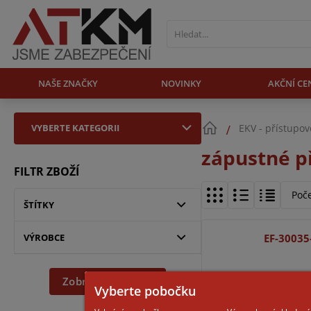
NAŠE ZNAČKY
NOVINKY
AKČNÍ CE
VYBERTE KATEGORII
EKV - přístupo
zápustné p
FILTR ZBOŽÍ
Poč
ŠTÍTKY
VÝROBCE
EF-3003
Zobrazit dle filtru
Vyberte pobočku