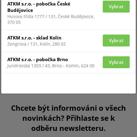
ATKM s.r.o. - pobočka České
Vybrat
Budějovice
Husova třída 1777 / 131, České Budějovice,
370 05
ATKM s.r.o. - sklad Kolín
Vybrat
Zengrova / 131, Kolín, 280 02
ATKM s.r.o. - pobočka Brno
Vybrat
Jundrovská 1303 / 43, Brno - Komín, 624 00
Chcete být informováni o všech
novinkách? Přihlaste se k
odběru newsletteru.