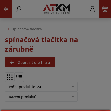
spínačová tlačítka
spínačová tlačítka na
zárubně
Zobrazit dle filtru
Počet produktů
:
24
Řazení produktů
: