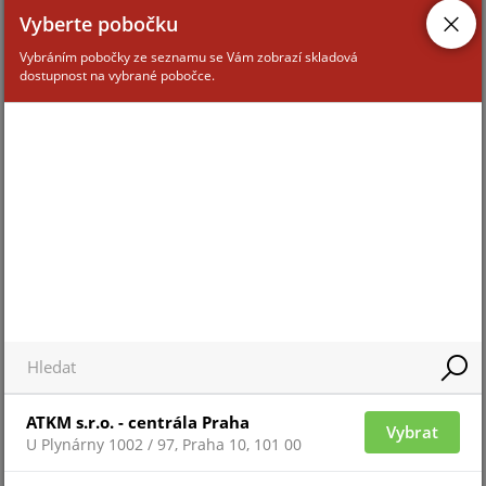
Žádný produkt k zobrazení
Vyberte pobočku
Vybráním pobočky ze seznamu se Vám zobrazí skladová
dostupnost na vybrané pobočce.
ATKM s.r.o. - centrála Praha
Vybrat
U Plynárny 1002 / 97, Praha 10, 101 00