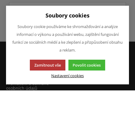
Soubory cookies
Soubory cookie používáme ke shromažďování a analýze
Odeslat
informací o výkonu a používání webu, zajištění fungování
funkcí ze sociálních médií a ke zlepšení a přizpůsobení obsahu
a reklam.
VŠE O NÁKUPU
O FIRMĚ
Zamítnout vše
Povolit cookies
Obchodní podmínky
O nás
Reklamace
Kontakty
Nastavení cookies
Prohlášení o ochraně
osobních údajů
Doprava a platba
JAZYK A MĚNA
NAPIŠTE NÁM
Chcete nám něco sdělit o
CS
našich produktech nebo e-
CZK (Kč)
shopu? Neváhejte napsat.