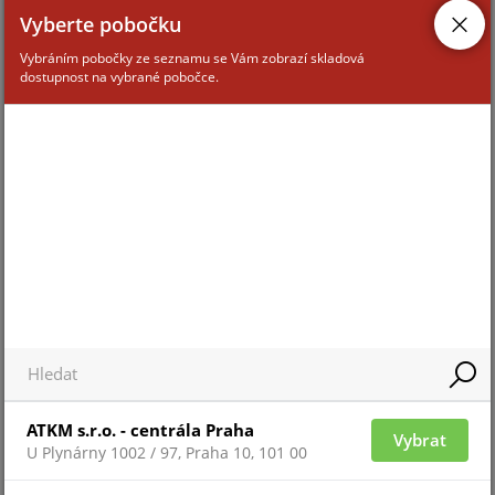
Vyberte pobočku
Vybráním pobočky ze seznamu se Vám zobrazí skladová
dostupnost na vybrané pobočce.
ATKM s.r.o. - centrála Praha
Vybrat
U Plynárny 1002 / 97, Praha 10, 101 00