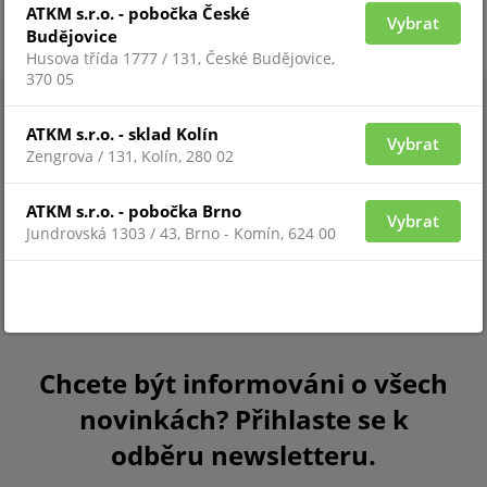
ATKM s.r.o. - pobočka České
Vybrat
Budějovice
Husova třída 1777 / 131, České Budějovice,
370 05
ATKM s.r.o. - sklad Kolín
Vybrat
Zengrova / 131, Kolín, 280 02
ATKM s.r.o. - pobočka Brno
Vybrat
Jundrovská 1303 / 43, Brno - Komín, 624 00
Chcete být informováni o všech
novinkách? Přihlaste se k
odběru newsletteru.