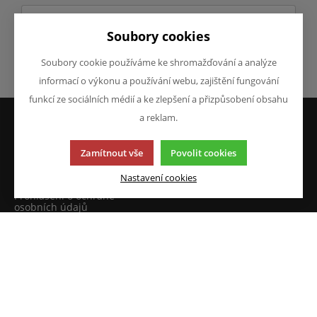
Soubory cookies
Soubory cookie používáme ke shromažďování a analýze
Odeslat
informací o výkonu a používání webu, zajištění fungování
funkcí ze sociálních médií a ke zlepšení a přizpůsobení obsahu
a reklam.
VŠE O NÁKUPU
O FIRMĚ
Zamítnout vše
Povolit cookies
Obchodní podmínky
O nás
Reklamace
Kontakty
Nastavení cookies
Prohlášení o ochraně
osobních údajů
Doprava a platba
JAZYK A MĚNA
NAPIŠTE NÁM
Chcete nám něco sdělit o
CS
našich produktech nebo e-
CZK (Kč)
shopu? Neváhejte napsat.