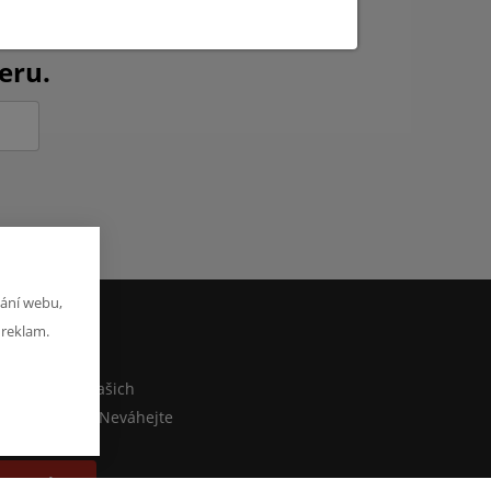
ch novinkách?
eru.
ání webu,
 reklam.
M
co sdělit o našich
ebo e-shopu? Neváhejte
at zprávu