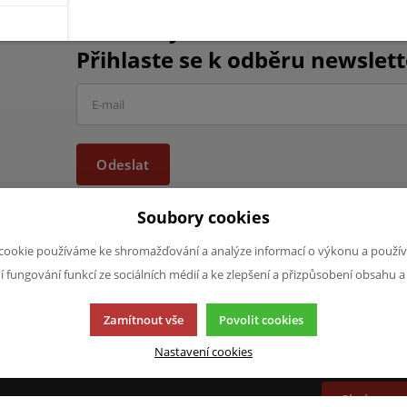
Chcete být informováni o vše
Přihlaste se k odběru newslett
Odeslat
Soubory cookies
cookie používáme ke shromažďování a analýze informací o výkonu a použív
ní fungování funkcí ze sociálních médií a ke zlepšení a přizpůsobení obsahu a
JAZYK A MĚNA
NAPIŠTE NÁ
Zamítnout vše
Povolit cookies
Chcete nám ně
CS
produktech n
Nastavení cookies
CZK (Kč)
napsat.
Chci naps