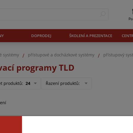
Po
NY
DOPRODEJ
ŠKOLENÍ A PREZENTACE
CENT
vé systémy
přístupové a docházkové systémy
přístupový sy
ací programy TLD
et produktů
:
24
Řazení produktů
:
ení