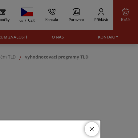
bočky
Kontakt
Porovnat
Přihlásit
Košík
cs
/
CZK
RUM ZNALOSTÍ
O NÁS
KONTAKTY
stém TLD
vyhodnocovací programy TLD