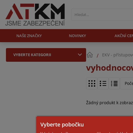
NAŠE ZNAČKY
NOVINKY
AKČNÍ CE
VYBERTE KATEGORII
EKV - přístupo
vyhodnocov
Poč
Žádný produkt k zobraz
Vyberte pobočku