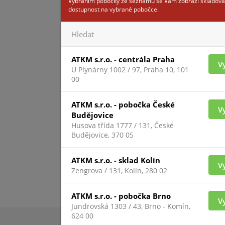
Vybráním pobočky ze seznamu se Vám zobrazí skladová
dostupnost na vybrané pobočce.
ATKM s.r.o. - centrála Praha
V
U Plynárny 1002 / 97, Praha 10, 101
00
ATKM s.r.o. - pobočka České
V
Budějovice
Husova třída 1777 / 131, České
Budějovice, 370 05
ATKM s.r.o. - sklad Kolín
V
Zengrova / 131, Kolín, 280 02
ATKM s.r.o. - pobočka Brno
V
Jundrovská 1303 / 43, Brno - Komín,
624 00