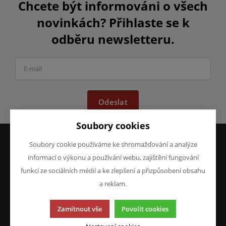
Chcete být informováni o všech
novinkách? Přihlaste se k
odběru newsletteru.
Odeslat
Soubory cookies
Soubory cookie používáme ke shromažďování a analýze
informací o výkonu a používání webu, zajištění fungování
VŠE O NÁKUPU
O FIRMĚ
Obchodní podmínky
O nás
funkcí ze sociálních médií a ke zlepšení a přizpůsobení obsahu
Reklamace
Kontakty
a reklam.
Prohlášení o ochraně
osobních údajů
Zamítnout vše
Povolit cookies
Doprava a platba