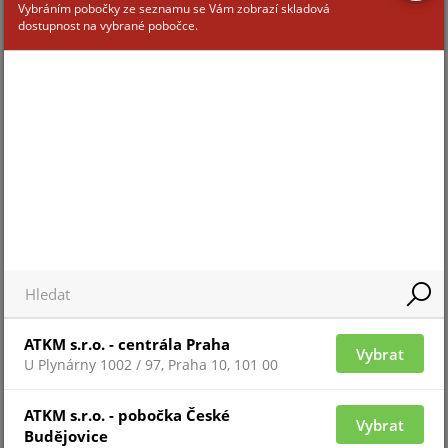
Vybráním pobočky ze seznamu se Vám zobrazí skladová
dostupnost na vybrané pobočce.
Pro zobrazení informací je nutné být přihlášený
SKLO-MHA-1XX
ATKM s.r.o. - centrála Praha
Vybrat
U Plynárny 1002 / 97, Praha 10, 101 00
Pro zobrazení informací je nutné být přihlášený
ATKM s.r.o. - pobočka České
Vybrat
Budějovice