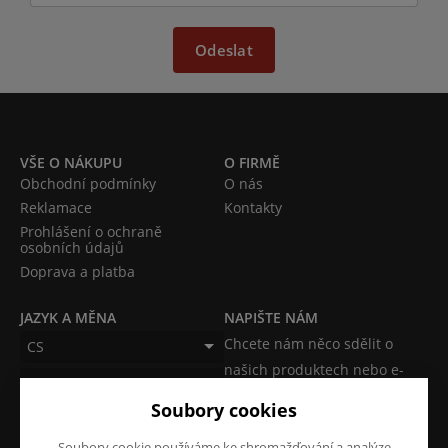
Odeslat
VŠE O NÁKUPU
O FIRMĚ
Obchodní podmínky
O nás
Reklamace
Kontakty
Prohlášení o ochraně
osobních údajů
Doprava a platba
JAZYK A MĚNA
NAPIŠTE NÁM
Chcete nám něco sdělit o
CS
našich produktech nebo e-
CZK (Kč)
shopu? Neváhejte napsat.
Soubory cookies
Chci napsat zprávu
Soubory cookie používáme ke shromažďování a analýze