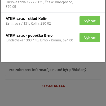
Husova třída 1777 / 131, České Budějovice,
370 05
MHY-946-EX
ATKM s.r.o. - sklad Kolín
Vybrat
Zengrova / 131, Kolín, 280 02
ATKM s.r.o. - pobočka Brno
Vybrat
Jundrovská 1303 / 43, Brno - Komín, 624 00
Pro zobrazení informací je nutné být přihlášený
KEY-MHA-144