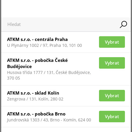
ATKM s.r.o. - centrála Praha
Vybrat
U Plynárny 1002 / 97, Praha 10, 101 00
Pro zobrazení informací je nutné být přihlášený
ATKM s.r.o. - pobočka České
Vybrat
Budějovice
Husova třída 1777 / 131, České Budějovice,
370 05
YBN-R/3-SCI(HFP)
ATKM s.r.o. - sklad Kolín
Vybrat
Zengrova / 131, Kolín, 280 02
ATKM s.r.o. - pobočka Brno
Vybrat
Jundrovská 1303 / 43, Brno - Komín, 624 00