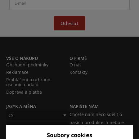
Odeslat
VŠE O NÁKUPU
O FIRMĚ
Obchodní podmínky
O nás
Reklamace
Kontakty
Prohlášení o ochraně
osobních údajů
Doprava a platba
JAZYK A MĚNA
NAPIŠTE NÁM
Chcete nám něco sdělit o
CS
našich produktech nebo e-
CZK (Kč)
shopu? Neváhejte napsat.
Soubory cookies