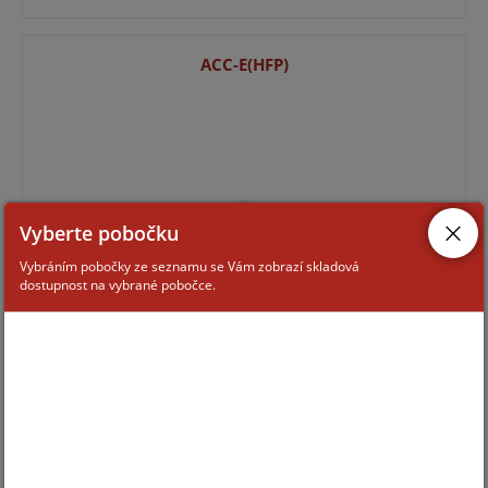
ACC-E(HFP)
Vyberte pobočku
Vybráním pobočky ze seznamu se Vám zobrazí skladová
dostupnost na vybrané pobočce.
Pro zobrazení informací je nutné být přihlášený
YBN-R/3(HFP)