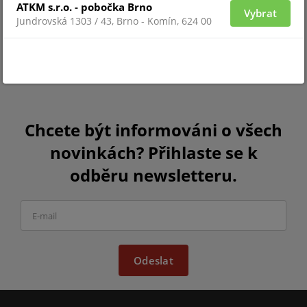
ATKM s.r.o. - pobočka Brno
Vybrat
Jundrovská 1303 / 43, Brno - Komín, 624 00
Chcete být informováni o všech
novinkách? Přihlaste se k
odběru newsletteru.
Odeslat