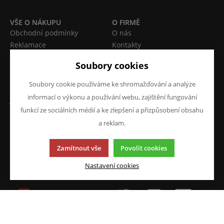
VŠE O NÁKUPU
O FIRMĚ
Obchodní podmínky
O nás
Reklamace
Kontakty
Prohlášení o ochraně
Soubory cookies
osobních údajů
Doprava a platba
Soubory cookie používáme ke shromažďování a analýze
informací o výkonu a používání webu, zajištění fungování
JAZYK A MĚNA
NAPIŠTE NÁM
funkcí ze sociálních médií a ke zlepšení a přizpůsobení obsahu
Chcete nám něco sdělit o
CS
a reklam.
našich produktech nebo e-
CZK (Kč)
shopu? Neváhejte napsat.
Zamítnout vše
Povolit cookies
Chci napsat zprávu
Nastavení cookies
Tato stránka používá soubory cookies. Klikněte pro více