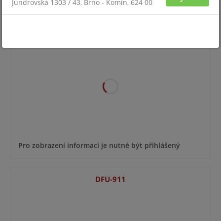
Jundrovská 1303 / 43, Brno - Komín, 624 00
DFU-535-LRC
Pro zobrazení informací je nutné být přihlášený
DFU-911