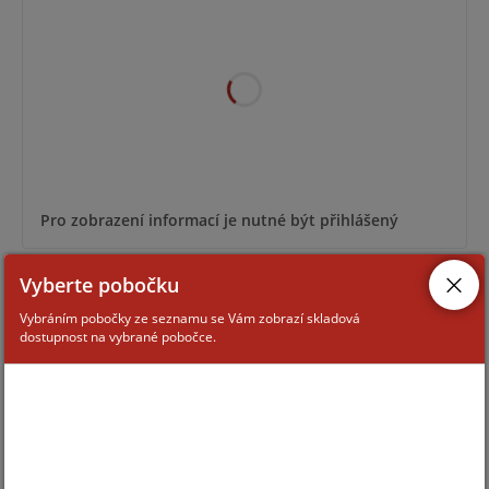
Pro zobrazení informací je nutné být přihlášený
Vyberte pobočku
RIM-36
Vybráním pobočky ze seznamu se Vám zobrazí skladová
dostupnost na vybrané pobočce.