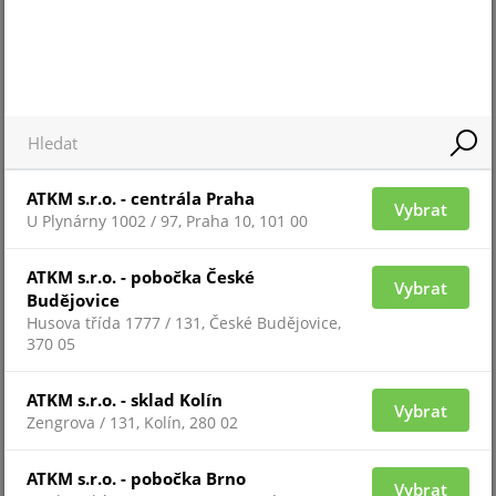
Pro zobrazení informací je nutné být přihlášený
DFU-535-XLRC
ATKM s.r.o. - centrála Praha
Vybrat
U Plynárny 1002 / 97, Praha 10, 101 00
ATKM s.r.o. - pobočka České
Vybrat
Budějovice
Husova třída 1777 / 131, České Budějovice,
370 05
ATKM s.r.o. - sklad Kolín
Vybrat
Zengrova / 131, Kolín, 280 02
Pro zobrazení informací je nutné být přihlášený
ATKM s.r.o. - pobočka Brno
Vybrat