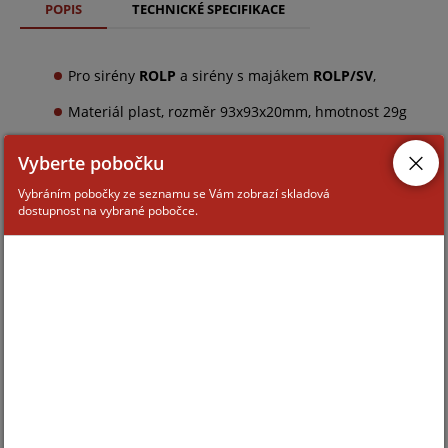
POPIS
TECHNICKÉ SPECIFIKACE
Pro sirény
ROLP
a sirény s majákem
ROLP/SV
,
Materiál plast, rozměr 93x93x20mm, hmotnost 29g
Vyberte pobočku
Vybráním pobočky ze seznamu se Vám zobrazí skladová
dostupnost na vybrané pobočce.
ZAŘAZENÍ ZBOŽÍ
požární sirény