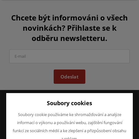
Chcete být informováni o všech
novinkách? Přihlaste se k
odběru newsletteru.
Odeslat
Soubory cookies
VŠE O NÁKUPU
O FIRMĚ
Soubory cookie používáme ke shromažďování a analýze
Obchodní podmínky
O nás
informací o výkonu a používání webu, zajištění fungování
Reklamace
Kontakty
funkcí ze sociálních médií a ke zlepšení a přizpůsobení obsahu
Prohlášení o ochraně
osobních údajů
a reklam.