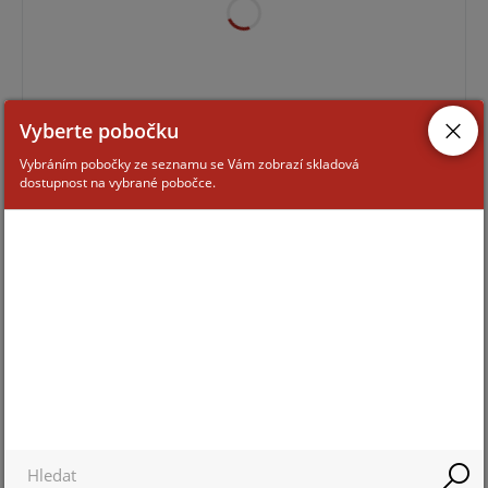
Vyberte pobočku
Pro zobrazení informací je nutné být přihlášený
Vybráním pobočky ze seznamu se Vám zobrazí skladová
dostupnost na vybrané pobočce.
EI208DW