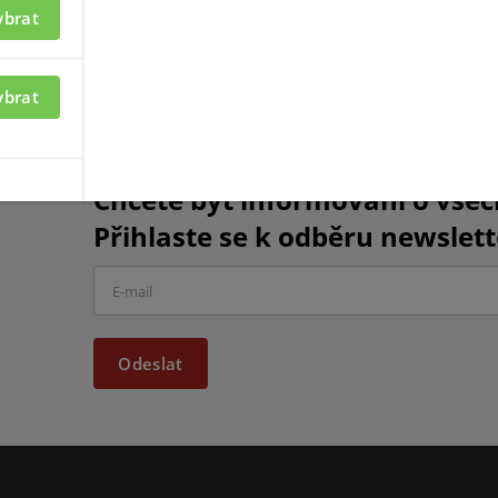
ybrat
ybrat
Chcete být informováni o vše
Přihlaste se k odběru newslett
Odeslat