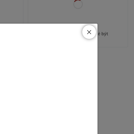
ýt
Pro zobrazení informací je nutné být
přihlášený
Doprodej
ýt