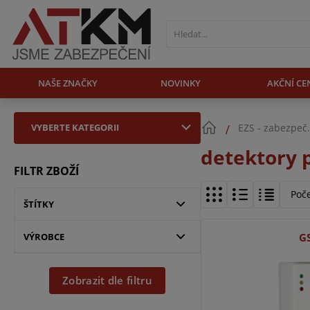
NAŠE ZNAČKY
NOVINKY
AKČNÍ CE
VYBERTE KATEGORII
EZS - zabezpeč
detektory 
FILTR ZBOŽÍ
Poč
ŠTÍTKY
VÝROBCE
G
Zobrazit dle filtru