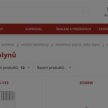
Po
NY
DOPRODEJ
ŠKOLENÍ A PREZENTACE
CENT
. systémy
ostatní detektory
detektory plynů, vody, tepla
plynů
et produktů
:
12
Řazení produktů
:
S-133
EI208W