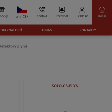
bočky
Kontakt
Porovnat
Přihlásit
Košík
cs
/
CZK
RUM ZNALOSTÍ
O NÁS
KONTAKTY
detektory plynů
SOLO-C3-PLYN