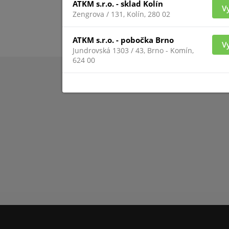
ATKM s.r.o. - sklad Kolín
V
Zengrova / 131, Kolín, 280 02
ATKM s.r.o. - pobočka Brno
V
Jundrovská 1303 / 43, Brno - Komín,
624 00