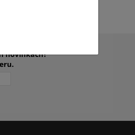
ch novinkách?
eru.