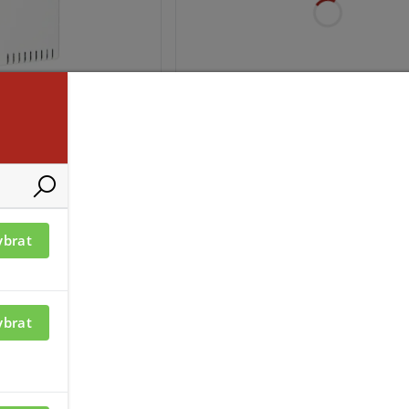
ací je nutné být
Pro zobrazení informací je nutné b
přihlášený
208DW
GS-208-CO
ybrat
ybrat
ací je nutné být
Pro zobrazení informací je nutné b
přihlášený