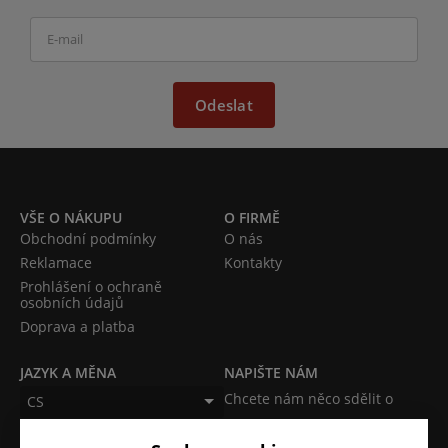
Odeslat
VŠE O NÁKUPU
O FIRMĚ
Obchodní podmínky
O nás
Reklamace
Kontakty
Prohlášení o ochraně
osobních údajů
Doprava a platba
JAZYK A MĚNA
NAPIŠTE NÁM
Chcete nám něco sdělit o
CS
našich produktech nebo e-
CZK (Kč)