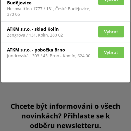
Budějovice
Husova třída 1777 / 131, České Budějovice,
370 05
ATKM s.r.o. - sklad Kolín
Vybrat
Zengrova / 131, Kolín, 280 02
ATKM s.r.o. - pobočka Brno
Vybrat
Jundrovská 1303 / 43, Brno - Komín, 624 00
Chcete být informováni o všech
novinkách? Přihlaste se k
odběru newsletteru.