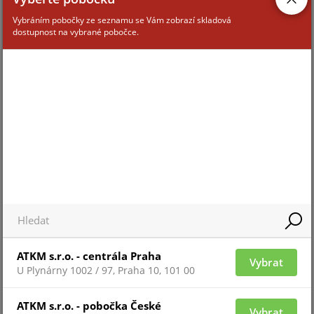
ALTERNATIVNÍ ZBOŽÍ
SOUVISEJÍCÍ ZBOŽÍ
Vybráním pobočky ze seznamu se Vám zobrazí skladová
dostupnost na vybrané pobočce.
INFROTEK-V
Pro 
Pro zobrazení informací je nutné být
přih
přihlášený
ATKM s.r.o. - centrála Praha
ZAŘAZENÍ ZBOŽÍ
Vybrat
U Plynárny 1002 / 97, Praha 10, 101 00
ATKM s.r.o. - pobočka České
vnitřní infrapasivní detektory
Vybrat