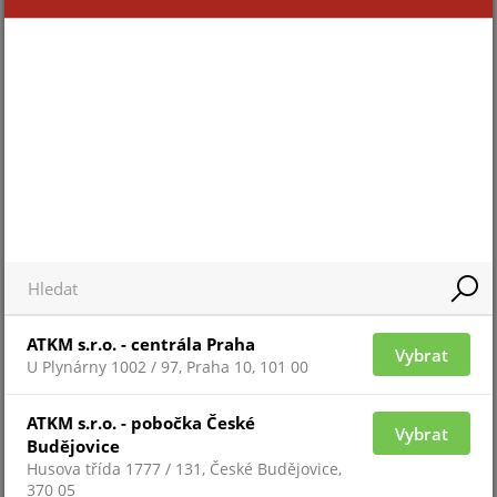
Pro 
Pro zobrazení informací je nutné být
přih
přihlášený
ZAŘAZENÍ ZBOŽÍ
ATKM s.r.o. - centrála Praha
Vybrat
vnější detektory pohybu
U Plynárny 1002 / 97, Praha 10, 101 00
ATKM s.r.o. - pobočka České
Vybrat
Budějovice
Husova třída 1777 / 131, České Budějovice,
370 05