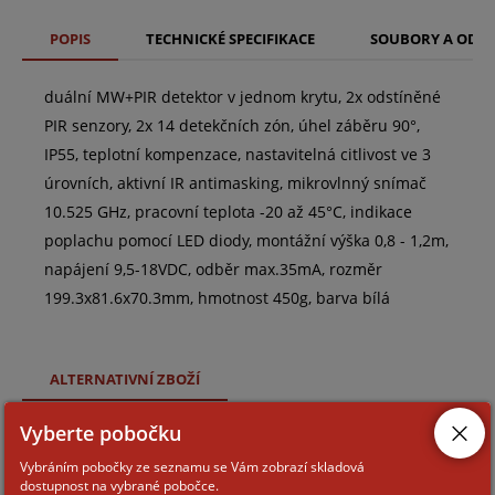
POPIS
TECHNICKÉ SPECIFIKACE
SOUBORY A ODK
duální MW+PIR detektor v jednom krytu, 2x odstíněné
PIR senzory, 2x 14 detekčních zón, úhel záběru 90°,
IP55, teplotní kompenzace, nastavitelná citlivost ve 3
úrovních, aktivní IR antimasking, mikrovlnný snímač
10.525 GHz, pracovní teplota -20 až 45°C, indikace
poplachu pomocí LED diody, montážní výška 0,8 - 1,2m,
napájení 9,5-18VDC, odběr max.35mA, rozměr
199.3x81.6x70.3mm, hmotnost 450g, barva bílá
ALTERNATIVNÍ ZBOŽÍ
Vyberte pobočku
WXS-DAM-X5
Vybráním pobočky ze seznamu se Vám zobrazí skladová
dostupnost na vybrané pobočce.