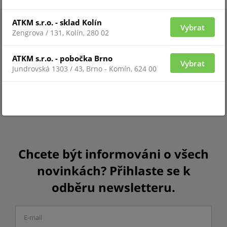
ATKM s.r.o. - sklad Kolín
Vybrat
Zengrova / 131, Kolín, 280 02
ATKM s.r.o. - pobočka Brno
Vybrat
Jundrovská 1303 / 43, Brno - Komín, 624 00
Chcete být informováni o všech
novinkách? Přihlaste se k
odběru newsletteru.