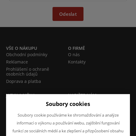
Odeslat
VŠE O NÁKUPU
O FIRMĚ
Obchodní podmínky
O nás
Reklamace
Kontakty
Prohlášení o ochraně
osobních údajů
Doprava a platba
JAZYK A MĚNA
NAPIŠTE NÁM
Chcete nám něco sdělit o
Soubory cookies
CS
našich produktech nebo e-
CZK (Kč)
Soubory cookie používáme ke shromažďování a analýze
shopu? Neváhejte napsat.
informací o výkonu a používání webu, zajištění fungování
Chci napsat zprávu
funkcí ze sociálních médií a ke zlepšení a přizpůsobení obsahu