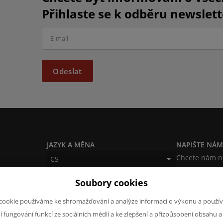
Přihlaste se k odběru newslett
Odeslat
JAZYK A MĚNA
NAPIŠTE NÁ
Chcete nám ně
CS
produktech n
CZK (Kč)
Soubory cookies
napsat.
Chci naps
cookie používáme ke shromažďování a analýze informací o výkonu a použív
ní fungování funkcí ze sociálních médií a ke zlepšení a přizpůsobení obsahu a