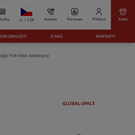
bočky
Kontakt
Porovnat
Přihlásit
Košík
cs
/
CZK
RUM ZNALOSTÍ
O NÁS
KONTAKTY
nější PIR+MW detektory
GLOBAL-SPACE