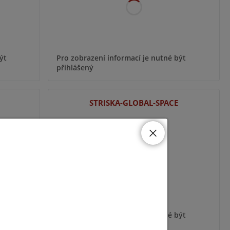
ýt
Pro zobrazení informací je nutné být
přihlášený
STRISKA-GLOBAL-SPACE
ýt
Pro zobrazení informací je nutné být
přihlášený