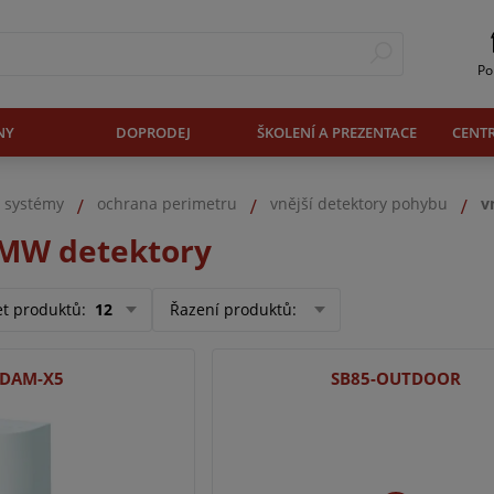
Po
NY
DOPRODEJ
ŠKOLENÍ A PREZENTACE
CENT
. systémy
ochrana perimetru
vnější detektory pohybu
v
+MW detektory
et produktů
:
12
Řazení produktů
:
DAM-X5
SB85-OUTDOOR