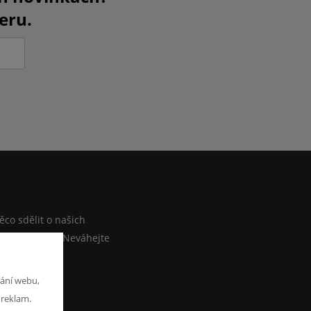
eru.
M
co sdělit o našich
ebo e-shopu? Neváhejte
at zprávu
ání webu,
 reklam.