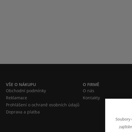
VŠE O NÁKUPU
O FIRMĚ
Obchodní podmínky
O nás
Reklamace
Kontakty
Prohlášení o ochraně osobních údajů
Doprava a platba
Soubory 
zajiště