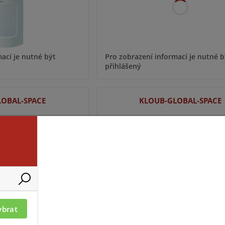
ací je nutné být
Pro zobrazení informací je nutné b
přihlášený
LOBAL-SPACE
KLOUB-GLOBAL-SPACE
ybrat
ací je nutné být
Pro zobrazení informací je nutné b
přihlášený