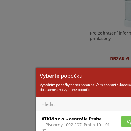
Pro zobrazení inform
přihlášený
DRZAK-G
Vyberte pobočku
Vybráním pobočky ze seznamu se Vám zobrazí skladová
dostupnost na vybrané pobočce.
ATKM s.r.o. - centrála Praha
V
Pro zobrazení inform
U Plynárny 1002 / 97, Praha 10, 101
přihlášený
00