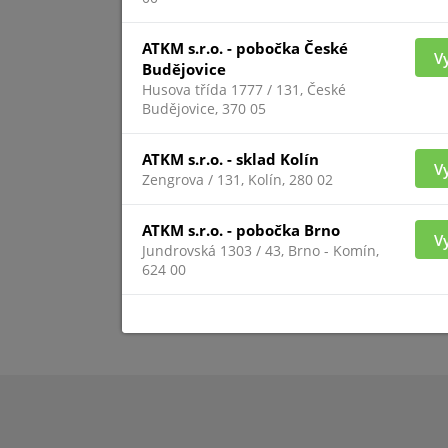
ATKM s.r.o. - pobočka České
TXI
V
Budějovice
Husova třída 1777 / 131, České
Budějovice, 370 05
ATKM s.r.o. - sklad Kolín
V
Zengrova / 131, Kolín, 280 02
ATKM s.r.o. - pobočka Brno
V
Jundrovská 1303 / 43, Brno - Komín,
624 00
Pro zobrazení inform
přihlášený