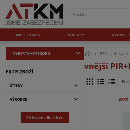
NAŠE ZNAČKY
NOVINKY
AKČNÍ CE
VYBERTE KATEGORII
EZS - zabezpeč
vnější PIR
FILTR ZBOŽÍ
Poč
ŠTÍTKY
VÝROBCE
WXS-
Zobrazit dle filtru