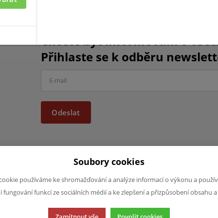
Chcete být informováni o vše
Přihlaste se k odběru newslett
Odeslat
Soubory cookies
cookie používáme ke shromažďování a analýze informací o výkonu a použív
JAZYK A MĚNA
NAPIŠTE NÁ
ní fungování funkcí ze sociálních médií a ke zlepšení a přizpůsobení obsahu a
Chcete nám ně
CS
produktech n
CZK (Kč)
Zamítnout vše
Povolit cookies