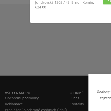
Jundrovská 1303 / 43, Brno - Komín,
624 00
Soubory 
VŠE O NÁKUPU
O FIRMĚ
Obchodní podmínky
O nás
zajiště
Reklamace
Kontakty
Prohlášení o ochraně osobních údajů