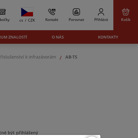
bočky
Kontakt
Porovnat
Přihlásit
Košík
cs
/
CZK
RUM ZNALOSTÍ
O NÁS
KONTAKTY
říslušenství k infrazávorám
AB-TS
tné být přihlášený