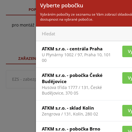
Vyberte pobočku
POPIS
TECHNICKÉ SPECIFIKACE
Vybráním pobočky ze seznamu se Vám zobrazí skladová
dostupnost na vybrané pobočce.
pro montáž na stěnu doporučeny 2 ks
ATKM s.r.o. - centrála Praha
V
U Plynárny 1002 / 97, Praha 10, 101
ZAŘAZENÍ ZBOŽÍ
00
ATKM s.r.o. - pobočka České
V
EZS - zabezpeč. systémy
ochrana perimetru
vnější i
Budějovice
Husova třída 1777 / 131, České
Budějovice, 370 05
ATKM s.r.o. - sklad Kolín
V
Zengrova / 131, Kolín, 280 02
ATKM s.r.o. - pobočka Brno
V