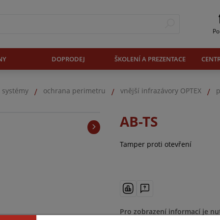
Po
NY
DOPRODEJ
ŠKOLENÍ A PREZENTACE
CENT
. systémy
ochrana perimetru
vnější infrazávory OPTEX
p
AB-TS
Tamper proti otevření
Pro zobrazení informací je nu