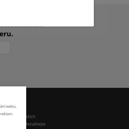
ch novinkách?
eru.
ání webu,
M
 reklam.
co sdělit o našich
ebo e-shopu? Neváhejte