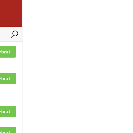
ybrat
ybrat
nfrazávory OPTEX
příslušenství k infrazávorám
ybrat
ybrat